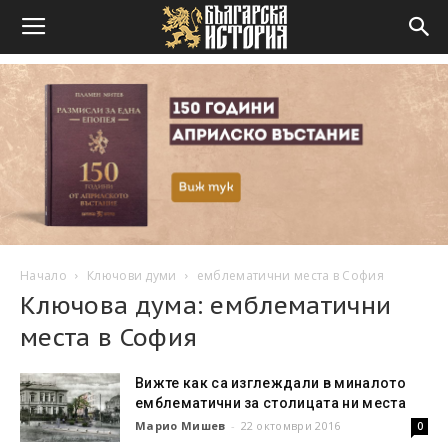
Начало
Ключови думи
емблематични места в София
Ключова дума: емблематични
места в София
Вижте как са изглеждали в миналото
емблематични за столицата ни места
Марио Мишев
-
22 октомври 2016
0