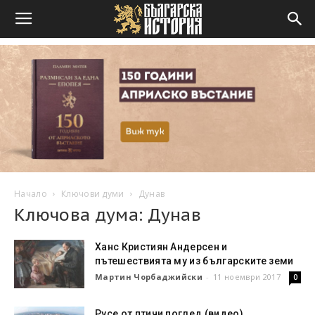
Начало
Ключови думи
Дунав
Ключова дума: Дунав
Ханс Кристиян Андерсен и
пътешествията му из българските земи
Мартин Чорбаджийски
-
11 ноември 2017
0
Русе от птичи поглед (видео)