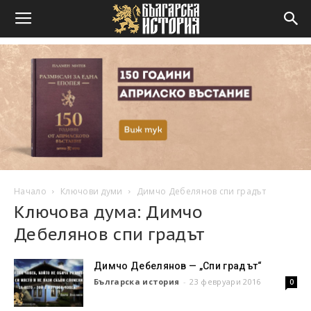
Начало
Ключови думи
Димчо Дебелянов спи градът
Ключова дума: Димчо
Дебелянов спи градът
Димчо Дебелянов — „Спи градът“
Българска история
-
23 февруари 2016
0