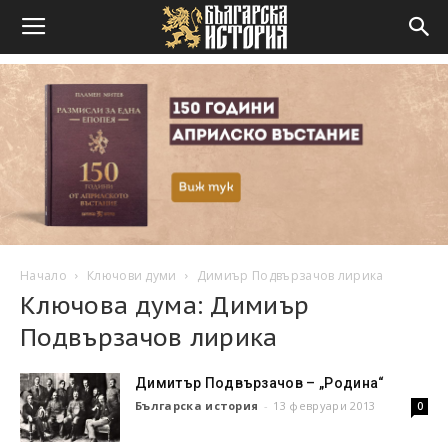
Начало
Ключови думи
Димиър Подвързачов лирика
Ключова дума: Димиър
Подвързачов лирика
Димитър Подвързачов – „Родина“
Българска история
-
13 февруари 2013
0