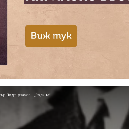
ър Подвързачов – „Родина“