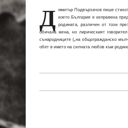
Д
имитър Подвързачов пише стихотв
което България е изправена пре
родината, различен от този пре
обичана жена, но лирическият говорител
сънародниците („на общогражданско мълча
обет в името на силната любов към родин