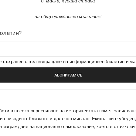
о, малка, хубава страна
на общогражданско мълчание!
бюлетин?
де съхранен с цел изпращане на информационен бюлетин и м
боти в посока опресняване на историческата памет, засилван
и епизоди от близкото и далечно минало. Екипът ни е убеден,
а изграждане на национално самосъзнание, което е от изключ