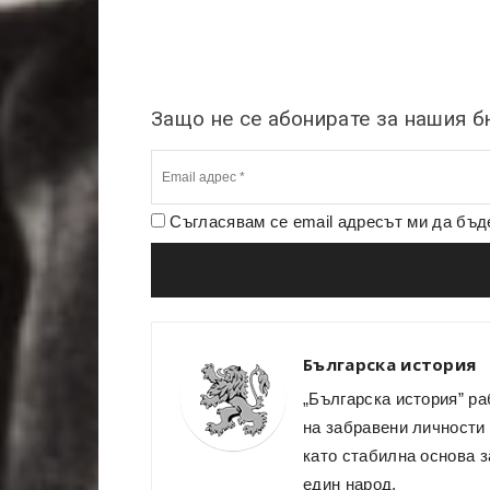
Защо не се абонирате за нашия 
Съгласявам се email адресът ми да бъ
Българска история
„Българска история” ра
на забравени личности 
като стабилна основа з
един народ.