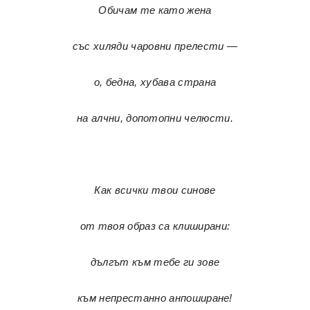
Обичам те като жена
със хиляди чаровни прелести —
о, бедна, хубава страна
на алчни, допотопни челюсти.
Как всички твои синове
от твоя образ са клиширани:
дългът към тебе ги зове
към непрестанно анпоширане!