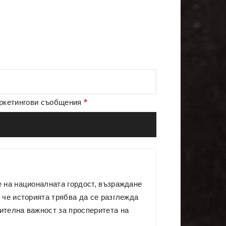
*
аркетингови съобщения
е на националната гордост, възраждане
 че историята трябва да се разглежда
ителна важност за просперитета на