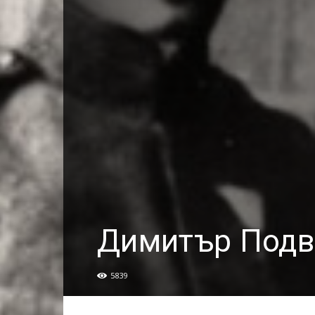
Димитър Подв
5839