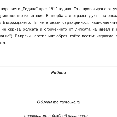
орението „Родина” през 1912 година. То е провокирано от уч
д множество изпитания. В творбата е отразен духът на епох
з Възраждането. Тя не е онази свръхценност, националнит
 не скрива болката и огорчението от липсата на идеал и
ние”). Въпреки негативният образ, който поетът изгражда,
ата.
Родина
Обичам те като жена
повлякла ме с безброй оглавници —