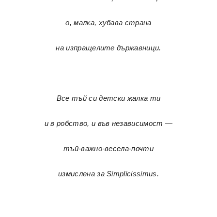
о, малка, хубава страна
на изпращелите държавници.
Все тъй си детски жалка ти
и в робство, и във независимост —
тъй-важно-весела-почти
измислена за Simplicissimus.