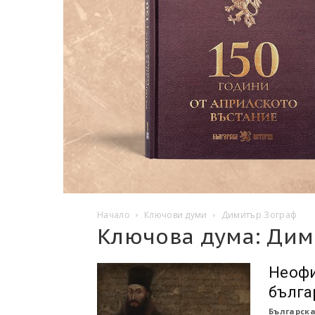
Начало
Ключови думи
Димитър Зограф
Ключова дума: Дим
Неофи
бълга
Българска