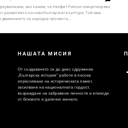
преувеличим, ако кажем, че Неофит Рилски олицетворява
от развитието на новобългарската култура. Той има
а движението за народна просвета,...
НАШАТА МИСИЯ
От създаването си до днес сдружение
„Българска история” работи в посока
опресняване на историческата памет,
засилване на националната гордост,
възраждане на забравени личности и епизоди
от близкото и далечно минало.