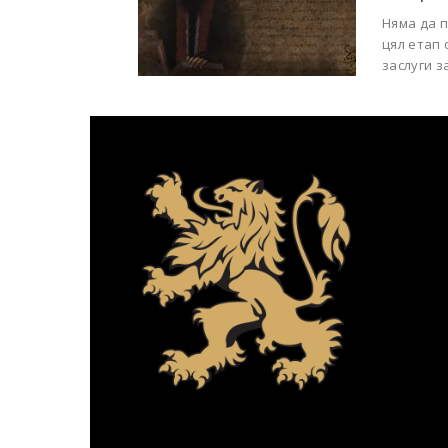
Няма да 
цял етап 
заслуги з