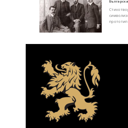
Българска
Стихотвор
символиз
прототип 