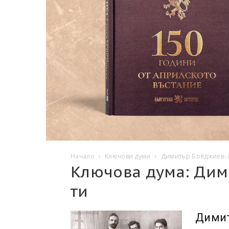
Начало
Ключови думи
Димитър Бояджиев- 
Ключова дума: Дим
ти
Димит