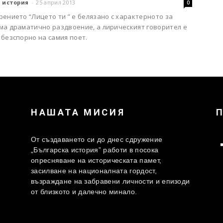
 история
-
25 април 2013
0
ението “Лицето ти ” е белязано с характерното за
ма драматично раздвоение, а лирическият говорител е
безспорно на самия поет.
НАШАТА МИСИЯ
От създаването си до днес сдружение
„Българска история” работи в посока
опресняване на историческата памет,
засилване на националната гордост,
възраждане на забравени личности и епизоди
от близкото и далечно минало.