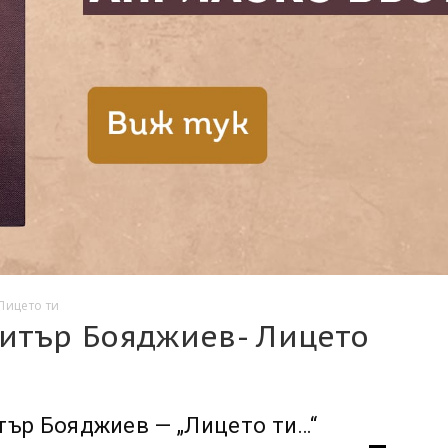
Лицето ти
итър Бояджиев- Лицето
ър Бояджиев — „Лицето ти…“