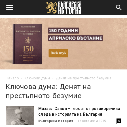
Начало
Ключови думи
Денят на престъпното безумие
Ключова дума: Денят на
престъпното безумие
Михаил Савов – героят с противоречива
следа в историята на България
Българска история
-
16 октомври 2015
0