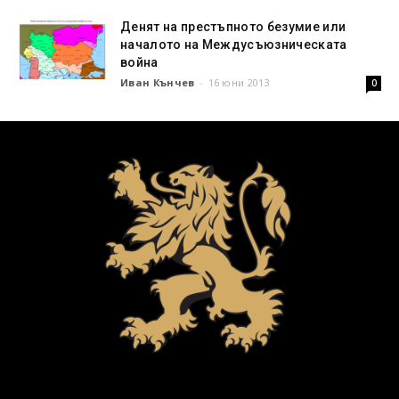
Денят на престъпното безумие или
началото на Междусъюзническата
война
Иван Кънчев
-
16 юни 2013
0