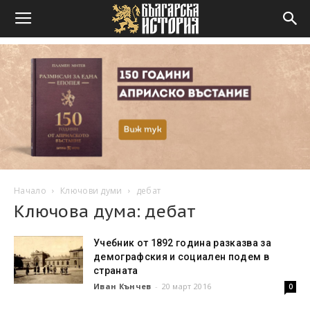
Начало
Ключови думи
дебат
Ключова дума: дебат
Учебник от 1892 година разказва за
демографския и социален подем в
страната
Иван Кънчев
-
20 март 2016
0