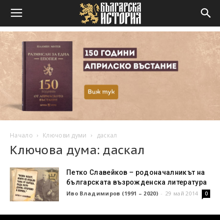
Начало
Ключови думи
даскал
Ключова дума: даскал
Петко Славейков – родоначалникът на
българската възрожденска литература
Иво Владимиров (1991 – 2020)
-
29 май 2014
0