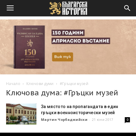
Начало
Ключови думи
#Гръцки музей
Ключова дума: #Гръцки музей
За мястото на пропагандата в един
гръцки военноисторически музей
Мартин Чорбаджийски
-
21 юни 2017
0