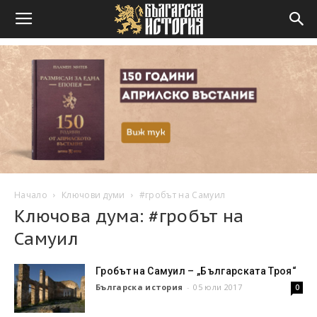
Начало
Ключови думи
#гробът на Самуил
Ключова дума: #гробът на
Самуил
Гробът на Самуил – „Българската Троя“
Българска история
-
05 юли 2017
0