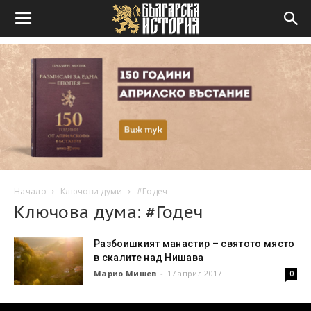
Начало
Ключови думи
#Годеч
Ключова дума: #Годеч
Разбоишкият манастир – святото място
в скалите над Нишава
Марио Мишев
-
17 април 2017
0