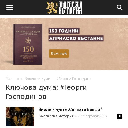
Начало
Ключови думи
#Георги Господинов
Ключова дума: #Георги
Господинов
Вижте и чуйте „Сляпата Вайша“
Българска история
-
27 февруари 2017
0