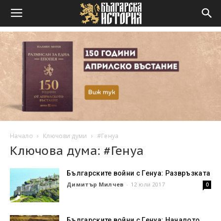
Начало
Ключови думи
#Генуа
Ключова дума: #Генуа
Българските войни с Генуа: Развръзката
Димитър Милчев
-
12 юли 2017
0
Българските войни с Генуа: Началото