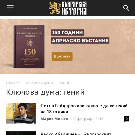
Начало
Ключови думи
гений
Ключова дума: гений
Петър Гайдаров или какво е да си гений
на 18 години
Марио Мишев
-
22 февруари 2015
0
Васко Абаджиев – „Българският