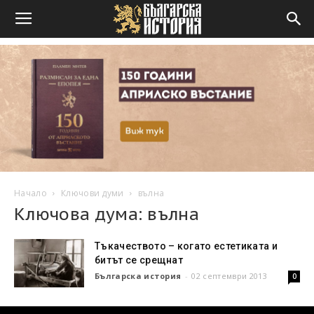
Начало
Ключови думи
вълна
Ключова дума: вълна
Тъкачеството – когато естетиката и
битът се срещнат
Българска история
-
02 септември 2013
0