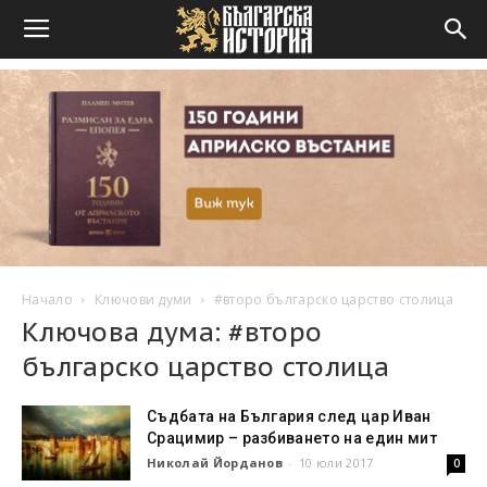
Начало
Ключови думи
#второ българско царство столица
Ключова дума: #второ
българско царство столица
Съдбата на България след цар Иван
Срацимир – разбиването на един мит
Николай Йорданов
-
10 юли 2017
0