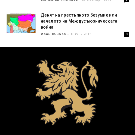
Денят на престъпното безумие или
началото на Междусъюзническата
война
Иван Кънчев
-
16 юни 2013
0