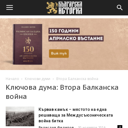
Начало
Ключови думи
Втора Балканска война
Ключова дума: Втора Балканска
война
Кървав камък – мястото на една
решаваща за Междусъюзническата
война битка
Велислав Филипов
-
30 ноември 2016
0