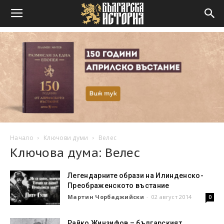
Начало
Ключови думи
Велес
Ключова дума: Велес
Легендарните образи на Илинденско-
Преображенското въстание
Мартин Чорбаджийски
-
02 август 2014
0
Райко Жинзифов – българският