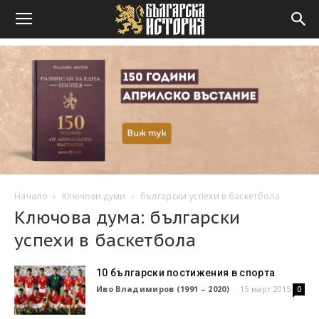
Начало
Ключови думи
български успехи в баскетбола
Ключова дума: български
успехи в баскетбола
10 български постижения в спорта
Иво Владимиров (1991 – 2020)
-
15 март 2015
0