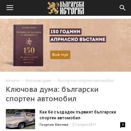
Начало
Ключови думи
български спортен автомобил
Ключова дума: български
спортен автомобил
Как бе създаден първият български
спортен автомобил
Георгия Кинева
-
07 април 2017
0