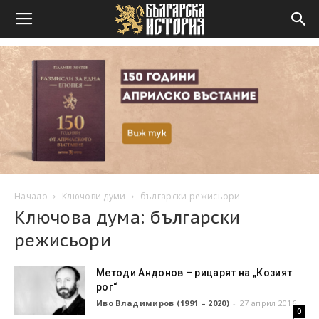
Начало
Ключови думи
български режисьори
Ключова дума: български
режисьори
Методи Андонов – рицарят на „Козият
рог“
Иво Владимиров (1991 – 2020)
-
27 април 2016
0