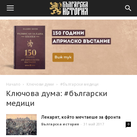
Начало
Ключови думи
#български медици
Ключова дума: #български
медици
Лекарят, който мечтаеше за фронта
Българска история
-
31 май 2017
0