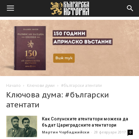
Начало
Ключови думи
#български атентати
Ключова дума: #български
атентати
Как Солунските атентатори можеха да
бъдат Цариградските атентатори
Мартин Чорбаджийски
-
28 февруари 2017
0