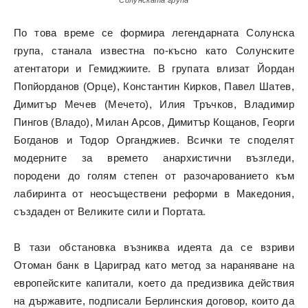
По това време се формира легендарната Солунска
група, станала известна по-късно като Солунските
атентатори и Гемиджиите. В групата влизат Йордан
Попйорданов (Орце), Константин Кирков, Павел Шатев,
Димитър Мечев (Мечето), Илия Тръчков, Владимир
Пингов (Владо), Милан Арсов, Димитър Кощанов, Георги
Богданов и Тодор Органджиев. Всички те споделят
модерните за времето анархистични възгледи,
породени до голям степен от разочарованието към
лабиринта от неосъществени реформи в Македония,
създаден от Великите сили и Портата.
В тази обстановка възниква идеята да се взриви
Отоман банк в Цариград като метод за нараняване на
европейските капитали, което да предизвика действия
на държавите, подписали Берлинския договор, които да