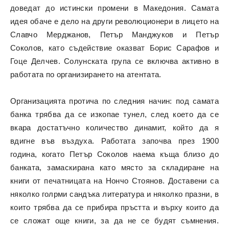
доведат до истински промени в Македония. Самата
идея обаче е дело на други революционери в лицето на
Славчо Мерджанов, Петър Манджуков и Петър
Соколов, като съдействие оказват Борис Сарафов и
Гоце Делчев. Солунската група се включва активно в
работата по организирането на атентата.
Организацията протича по следния начин: под самата
банка трябва да се изкопае тунел, след което да се
вкара достатъчно количество динамит, който да я
вдигне във въздуха. Работата започва през 1900
година, когато Петър Соколов наема къща близо до
банката, замаскирана като място за складиране на
книги от печатницата на Нончо Стоянов. Доставени са
няколко голрми сандъка литература и няколко празни, в
които трябва да се прибира пръстта и върху които да
се сложат още книги, за да не се будят съмнения.