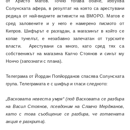
от Христо Матов. Точно тогава обаче, избухва
Солунската афера, в резултат на която са арестувани
редица от най-видните активисти на ВМОРО. Матов е
сред заловените и у него е намерено писмото от
Кипров. Шифърът е разгадан, а магазинът в който се
копае тунелът, е незабавно запечатан от турските
власти. Арестувани са много, като сред тях са
собственикът на магазина Калчо Стоянов и синът му
Нончо (запознати с плана).
Телеграма от Йордан Попйорданов спасява Солунската
група. Телеграмата е с шифър и гласи следното:
„Васковата невеста умря“ (под Васковата се разбира
на Васил Стоянов, псевдоним на Славчо Мерджанов,
като с това съобщение се разбира, че готвената
акция е разкрита).