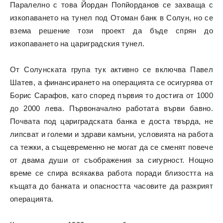
Паралелно с това Йордан Попйорданов се захваща с
изкопаването на тунел под Отоман банк в Солун, но се
взема решение този проект да бъде спрян до
изкопаването на цариградския тунел.
От Солунската група тук активно се включва Павел
Шатев, а финансирането на операцията се осигурява от
Борис Сарафов, като според първия то достига от 1000
до 2000 лева. Първоначално работата върви бавно.
Почвата под цариградската банка е доста твърда, не
липсват и големи и здрави камъни, условията на работа
са тежки, а същевременно не могат да се сменят повече
от двама души от съображения за сигурност. Нощно
време се спира всякаква работа поради близостта на
къщата до банката и опасността часовите да разкрият
операцията.