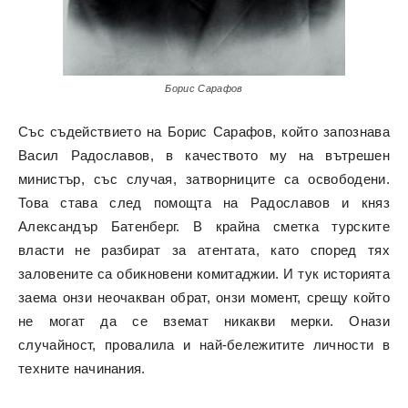
Борис Сарафов
Със съдействието на Борис Сарафов, който запознава
Васил Радославов, в качеството му на вътрешен
министър, със случая, затворниците са освободени.
Това става след помощта на Радославов и княз
Александър Батенберг. В крайна сметка турските
власти не разбират за атентата, като според тях
заловените са обикновени комитаджии. И тук историята
заема онзи неочакван обрат, онзи момент, срещу който
не могат да се вземат никакви мерки. Онази
случайност, провалила и най-бележитите личности в
техните начинания.