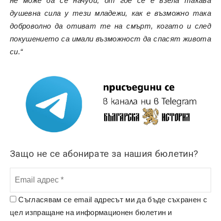
не може да се начуди, от где се е взела такава
душевна сила у тези младежи, как е възможно така
доброволно да отиват те на смърт, когато и след
покушението са имали възможност да спасят живота
си.“
Защо не се абонирате за нашия бюлетин?
Съгласявам се email адресът ми да бъде съхранен с
цел изпращане на информационен бюлетин и