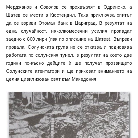
Мерджанов и Соколов се прехвърлят в Одринско, а
Шатев се мести в Кюстендил. Така приключва опитът
да се взриви Отоман банк в Цариград. В резултат на
една случайност, няколкомесечни усилия пропадат
заедно с 800 лири (пак по описание на Шатев). Въпреки
провала, Солунската група не се отказва и подновява
работата по солунския тунел, в резултат на което две
години по-късно дейците ѝ ще получат прозвището
Солунските атентатори и ще приковат вниманието на
целия цивилизован свят към Македония.