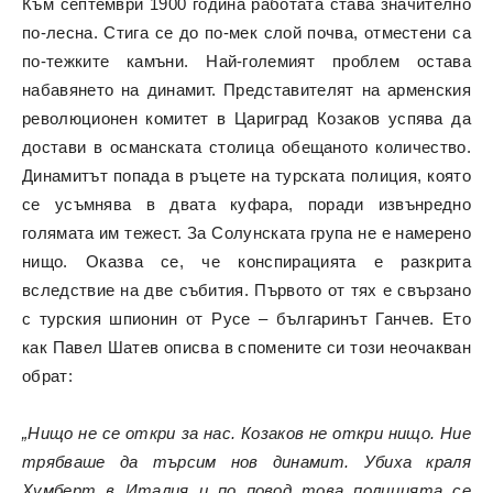
Към септември 1900 година работата става значително
по-лесна. Стига се до по-мек слой почва, отместени са
по-тежките камъни. Най-големият проблем остава
набавянето на динамит. Представителят на арменския
революционен комитет в Цариград Козаков успява да
достави в османската столица обещаното количество.
Динамитът попада в ръцете на турската полиция, която
се усъмнява в двата куфара, поради извънредно
голямата им тежест. За Солунската група не е намерено
нищо. Оказва се, че конспирацията е разкрита
вследствие на две събития. Първото от тях е свързано
с турския шпионин от Русе – българинът Ганчев. Ето
как Павел Шатев описва в спомените си този неочакван
обрат:
„Нищо не се откри за нас. Козаков не откри нищо. Ние
трябваше да търсим нов динамит. Убиха краля
Хумберт в Италия и по повод това полицията се