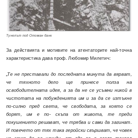
Тунелът под Отоман банк
За действията и мотивите на атентаторите най-точна
характеристика дава проф. Любомир Милетич:
„Те не преставали до последната минута да вярват,
че тяхното дело ще принесе полза на
освободителната идея, а за да не се усъмни никой в
чистотата на побужденията им и за да се изтъкне
по-силно пред света, че свободата, за която се
борят, им е по- скъпа от живота, те преди
покушението решават, че трябва и сами да загинат.
И повечето от тях така геройски свършват, че човек