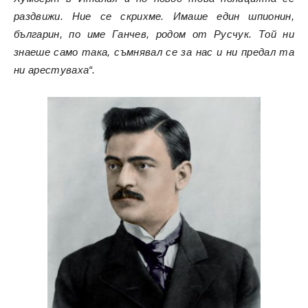
раздвижи. Ние се скрихме. Имаше един шпионин,
българин, по име Ганчев, родом от Русчук. Той ни
знаеше само така, съмнявал се за нас и ни предал та
ни арестуваха“.