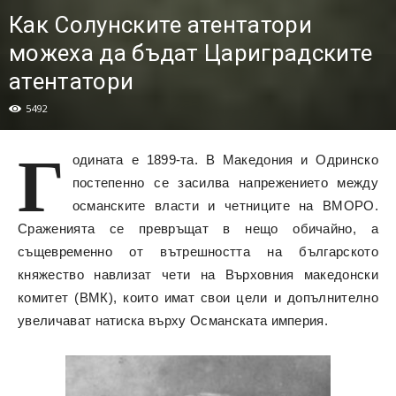
Как Солунските атентатори
можеха да бъдат Цариградските
атентатори
5492
Г
одината е 1899-та. В Македония и Одринско
постепенно се засилва напрежението между
османските власти и четниците на ВМОРО.
Сраженията се превръщат в нещо обичайно, а
същевременно от вътрешността на българското
княжество навлизат чети на Върховния македонски
комитет (ВМК), които имат свои цели и допълнително
увеличават натиска върху Османската империя.