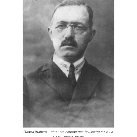
Павел Шатев – един от основните движещи лица на
Солунската група