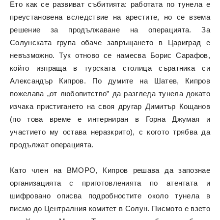
Ето как се развиват събитията: работата по тунела е
преустановена вследствие на арестите, но се взема
решение за продължаване на операцията. За
Солунската група обаче завръщането в Цариград е
невъзможно. Тук отново се намесва Борис Сарафов,
който изпраща в турската столица съратника си
Александър Кипров. По думите на Шатев, Кипров
пожелава „от любопитство” да разгледа тунела докато
изчака пристигането на своя другар Димитър Кощанов
(по това време е интерниран в Горна Джумая и
участието му остава неразкрито), с когото трябва да
продължат операцията.
Като член на ВМОРО, Кипров решава да запознае
организацията с приготовленията по атентата и
шифровано описва подробностите около тунела в
писмо до Централния комитет в Солун. Писмото е взето