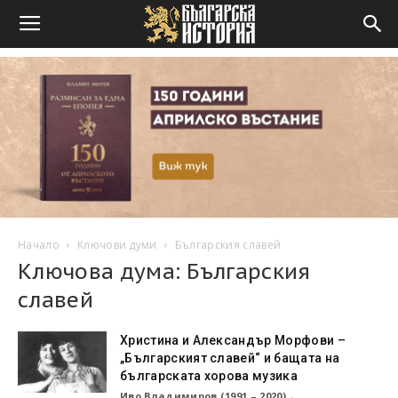
Начало
Ключови думи
Българския славей
Ключова дума: Българския
славей
Христина и Александър Морфови –
„Българският славей“ и бащата на
българската хорова музика
Иво Владимиров (1991 – 2020)
-