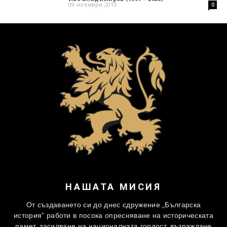
09 ноември 2013
0
НАШАТА МИСИЯ
От създаването си до днес сдружение „Българска
история” работи в посока опресняване на историческата
памет, засилване на националната гордост, възраждане