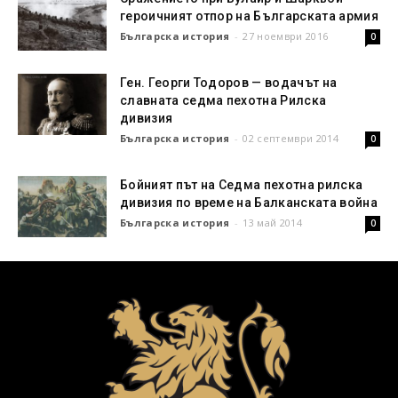
героичният отпор на Българската армия
Българска история
-
27 ноември 2016
0
Ген. Георги Тодоров — водачът на
славната седма пехотна Рилска
дивизия
Българска история
-
02 септември 2014
0
Бойният път на Седма пехотна рилска
дивизия по време на Балканската война
Българска история
-
13 май 2014
0