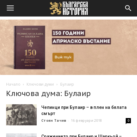
Начало
Ключови думи
Булаир
Ключова дума: Булаир
Чепинци при Булаир – в плен на бялата
смърт
Стоян Тачев
-
16 февруари 2018
0
Сражението при Булаир и Шаркьой –