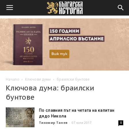
Начало
Ключови думи
браилски бунтове
Ключова дума: браилски
бунтове
По славния път на четата на капитан
дядо Никола
Тихомир Танев
-
07 юли 2017
0