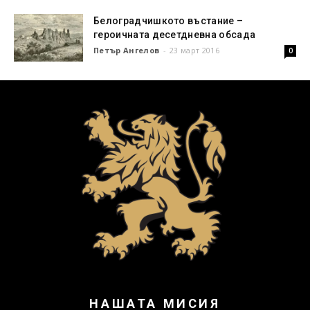
Белоградчишкото въстание –
героичната десетдневна обсада
Петър Ангелов
-
23 март 2016
0
НАШАТА МИСИЯ