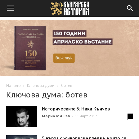
Начало
Ключови думи
ботев
Ключова дума: ботев
Историческите 5: Ники Кънчев
Марио Мишев
-
13 март 2017
0
5 върха с живописна гледка, които си