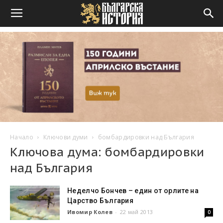
Начало
Ключови думи
бомбардировки над България
Ключова дума: бомбардировки
над България
Неделчо Бончев – един от орлите на
Царство България
Ивомир Колев
-
22 май 2013
0