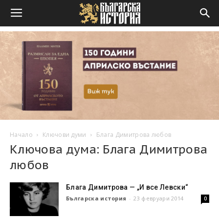
Начало
Ключови думи
Блага Димитрова любов
Ключова дума: Блага Димитрова
любов
Блага Димитрова — „И все Левски“
Българска история
-
23 февруари 2014
0