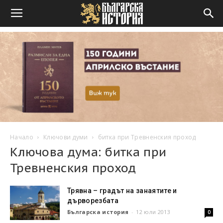
Начало
Ключови думи
битка при Тревненския проход
Ключова дума: битка при
Тревненския проход
Трявна – градът на занаятите и
дърворезбата
Българска история
-
12 юли 2013
0