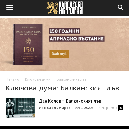
Начало
Ключови думи
Балканският лъв
Ключова дума: Балканският лъв
Дан Колов – Балканският лъв
Иво Владимиров (1991 – 2020)
-
14 март 2016
0