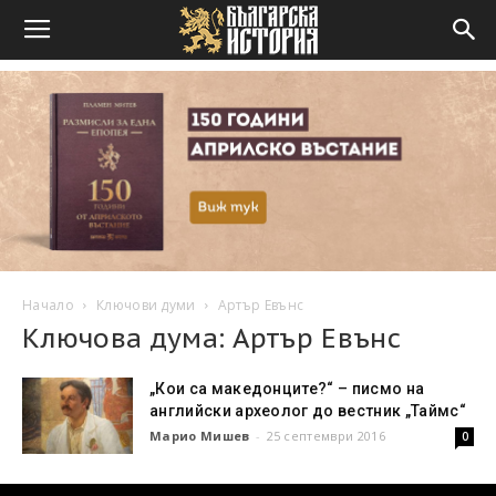
Начало
Ключови думи
Артър Евънс
Ключова дума: Артър Евънс
„Кои са македонците?“ – писмо на
английски археолог до вестник „Таймс“
Марио Мишев
-
25 септември 2016
0