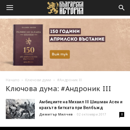
Начало
Ключови думи
#Андроник III
Ключова дума: #Андроник III
Амбициите на Михаил III Шишман Асен и
крахът в битката при Велбъжд
Димитър Милчев
-
02 октомври 2017
0