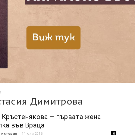
а
стасия Димитрова
 Кръстенякова – първата жена
лка във Враца
 история
-
11 юли 2016
0