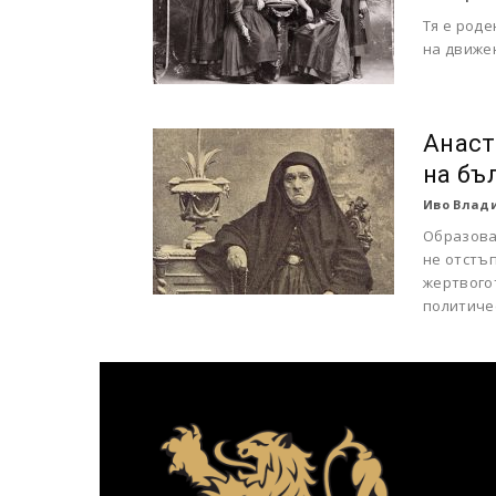
Тя е роде
на движе
Анаст
на бъ
Иво Влади
Образова
не отстъ
жертвого
политичес