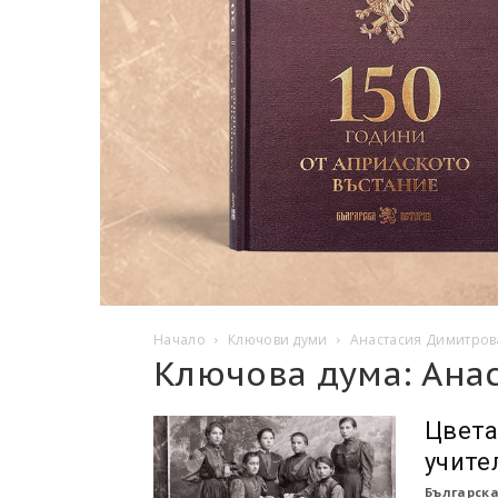
Начало
Ключови думи
Анастасия Димитров
Ключова дума: Ана
Цвета
учите
Българска