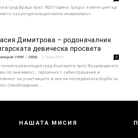
на в град Враца през 1825 година. Градът е вече център
нието за културнонационална неависимост.
асия Димитрова – родоначалник
лгарската девическа просвета
миров (1991 – 2020)
-
27 юни 2016
0
телната революция сред българите през Възраждането
пва по значимост, героичност, себеотрицание и
товност на участниците в нея на последвалата борба за
ко Освобождение....
НАШАТА МИСИЯ