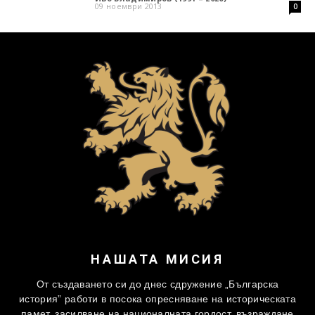
09 ноември 2013
0
НАШАТА МИСИЯ
От създаването си до днес сдружение „Българска
история” работи в посока опресняване на историческата
памет, засилване на националната гордост, възраждане