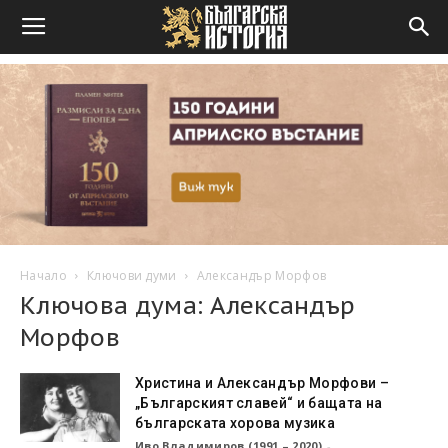
Начало
Ключови думи
Александър Морфов
Ключова дума: Александър
Морфов
Христина и Александър Морфови –
„Българският славей“ и бащата на
българската хорова музика
Иво Владимиров (1991 – 2020)
-