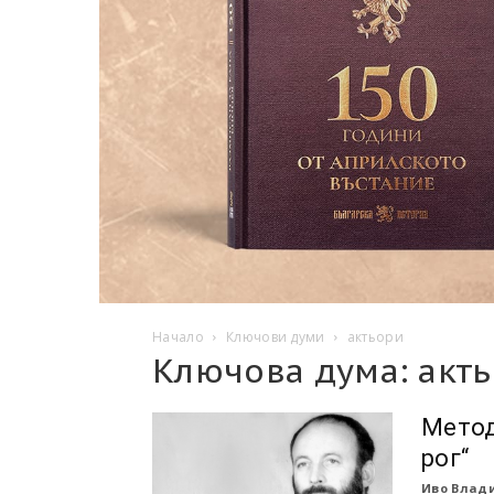
Начало
Ключови думи
актьори
Ключова дума: акт
Метод
рог“
Иво Влади