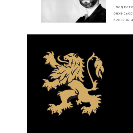
След кат
режисьор
която вла