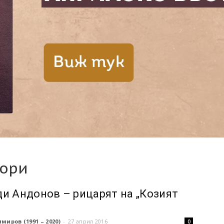
ьори
и Андонов – рицарят на „Козият
миров (1991 – 2020)
-
27 април 2016
0