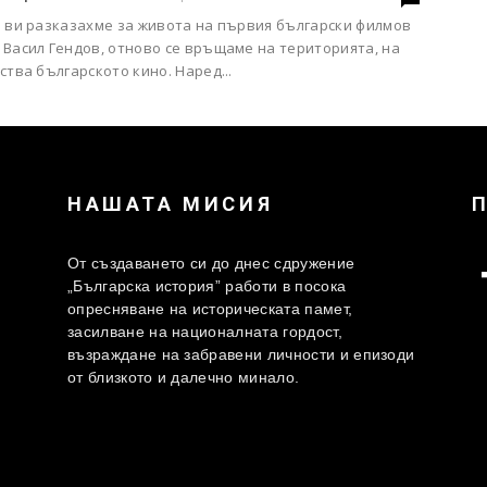
о ви разказахме за живота на първия български филмов
 Васил Гендов, отново се връщаме на територията, на
ства българското кино. Наред...
НАШАТА МИСИЯ
От създаването си до днес сдружение
„Българска история” работи в посока
опресняване на историческата памет,
засилване на националната гордост,
възраждане на забравени личности и епизоди
от близкото и далечно минало.