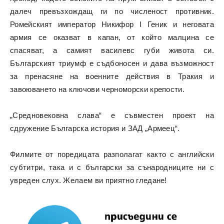
далеч превъзхождащ ги по численост противник.
Ромейският император Никифор I Геник и неговата
армия се оказват в капан, от който малцина се
спасяват, а самият василевс губи живота си.
Българският триумф е съдбоносен и дава възможност
за пренасяне на военните действия в Тракия и
завоюването на ключови черноморски крепости.
„Средновековна слава“ е съвместен проект на
сдружение Българска история и ЗАД „Армеец“.
Филмите от поредицата разполагат както с английски
субтитри, така и с български за сънародниците ни с
увреден слух. Желаем ви приятно гледане!