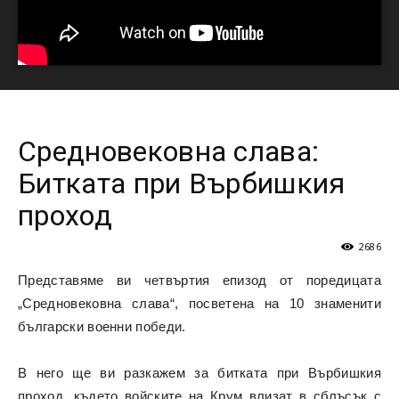
Средновековна слава:
Битката при Върбишкия
проход
2686
Представяме ви четвъртия епизод от поредицата
„Средновековна слава“, посветена на 10 знаменити
български военни победи.
В него ще ви разкажем за битката при Върбишкия
проход, където войските на Крум влизат в сблъсък с