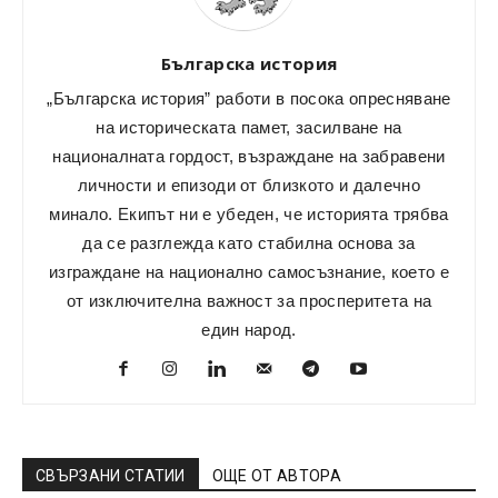
Българска история
„Българска история” работи в посока опресняване
на историческата памет, засилване на
националната гордост, възраждане на забравени
личности и епизоди от близкото и далечно
минало. Екипът ни е убеден, че историята трябва
да се разглежда като стабилна основа за
изграждане на национално самосъзнание, което е
от изключителна важност за просперитета на
един народ.
СВЪРЗАНИ СТАТИИ
ОЩЕ ОТ АВТОРА