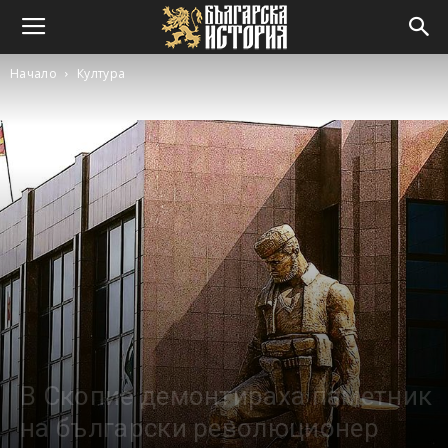
Начало
Култура
В Скопие демонтираха паметник
на български революционер