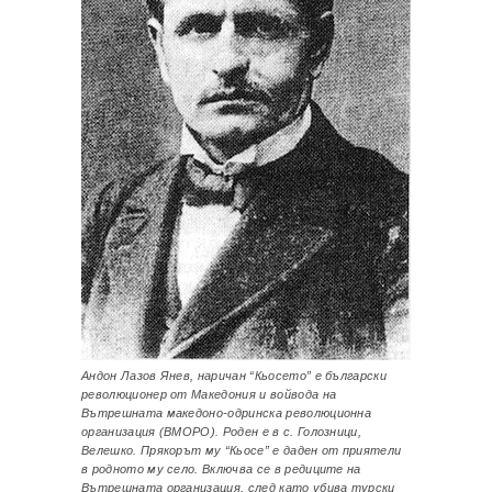
Андон Лазов Янев, наричан “Кьосето” е български
революционер от Македония и войвода на
Вътрешната македоно-одринска революционна
организация (ВМОРО). Роден е в с. Голозници,
Велешко. Прякорът му “Кьосе” е даден от приятели
в родното му село. Включва се в редиците на
Вътрешната организация, след като убива турски