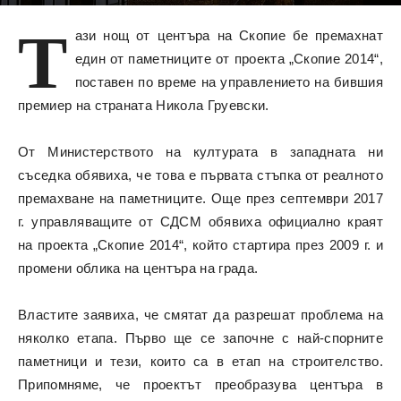
7634
Т
ази нощ от центъра на Скопие бе премахнат
един от паметниците от проекта „Скопие 2014“,
поставен по време на управлението на бившия
премиер на страната Никола Груевски.
От Министерството на културата в западната ни
съседка обявиха, че това е първата стъпка от реалното
премахване на паметниците. Още през септември 2017
г. управляващите от СДСМ обявиха официално краят
на проекта „Скопие 2014“, който стартира през 2009 г. и
промени облика на центъра на града.
Властите заявиха, че смятат да разрешат проблема на
няколко етапа. Първо ще се започне с най-спорните
паметници и тези, които са в етап на строителство.
Припомняме, че проектът преобразува центъра в