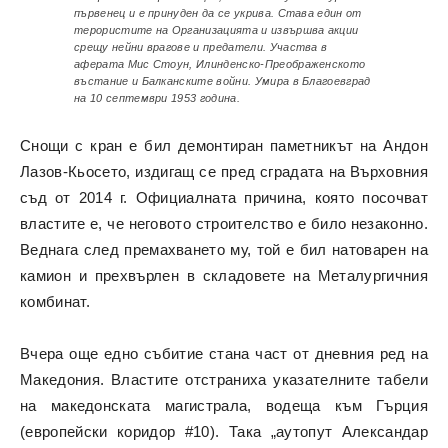
първенец и е принуден да се укрива. Става един от
терористите на Организацията и извършва акции
срещу нейни врагове и предатели. Участва в
аферата Мис Стоун, Илинденско-Преображенското
въстание и Балканските войни. Умира в Благоевград
на 10 септември 1953 година.
Снощи с кран е бил демонтиран паметникът на Андон
Лазов-Кьосето, издигащ се пред сградата на Върховния
съд от 2014 г. Официалната причина, която посочват
властите е, че неговото строителство е било незаконно.
Веднага след премахването му, той е бил натоварен на
камион и прехвърлен в складовете на Металургичния
комбинат.
Вчера още едно събитие стана част от дневния ред на
Македония. Властите отстраниха указателните табели
на македонската магистрала, водеща към Гърция
(европейски коридор #10). Така „аутопут Александар