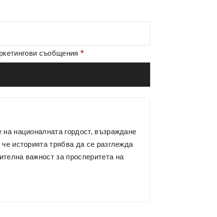
*
аркетингови съобщения
е на националната гордост, възраждане
 че историята трябва да се разглежда
ителна важност за просперитета на