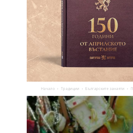
Начало
Традиции
Българските занаяти
П