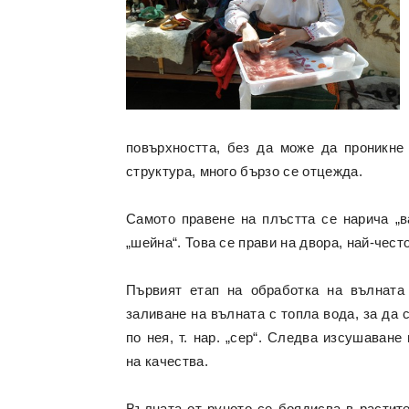
повърхността, без да може да проникне
структура, много бързо се отцежда.
Самото правене на плъстта се нарича „в
„шейна“. Това се прави на двора, най-чест
Първият етап на обработка на вълната 
заливане на вълната с топла вода, за да 
по нея, т. нар. „сер“. Следва изсушаван
на качества.
Вълната от руното се боядисва в растите