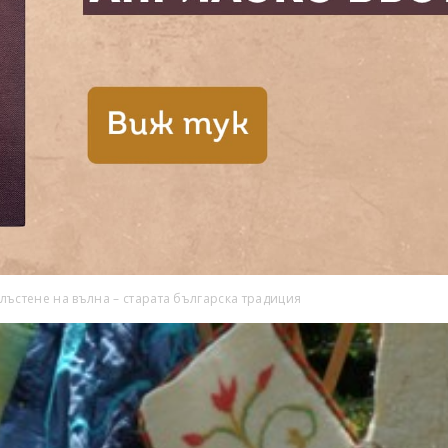
лъстене на вълна – старата българска традиция