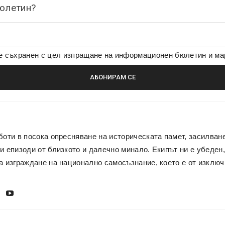
бюлетин?
де съхранен с цел изпращане на информационен бюлетин и м
боти в посока опресняване на историческата памет, засилван
и епизоди от близкото и далечно минало. Екипът ни е убеден,
а изграждане на национално самосъзнание, което е от изключ