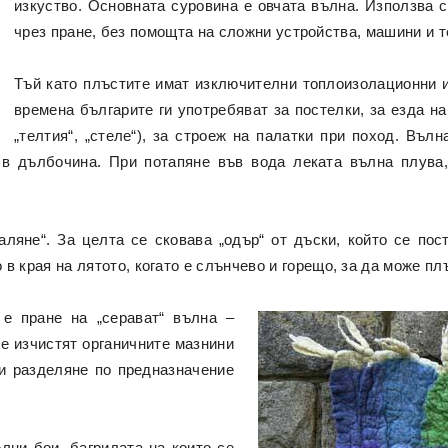
изкуство. Основната суровина е овчата вълна. Използва 
чрез пране, без помощта на сложни устройства, машини и т
Тъй като плъстите имат изключителни топлоизолационни и
времена българите ги употребяват за постелки, за езда на 
„телтия“, „стеле“), за строеж на палатки при поход. Въл
 в дълбочина. При потапяне във вода леката вълна плува,
аляне“. За целта се сковава „одър“ от дъски, който се пос
о в края на лятото, когато е слънчево и горещо, за да може пл
е пране на „серават“ вълна –
се изчистят органичните мазнини
е и разделяне по предназначение
лни бои, багрилата на които се