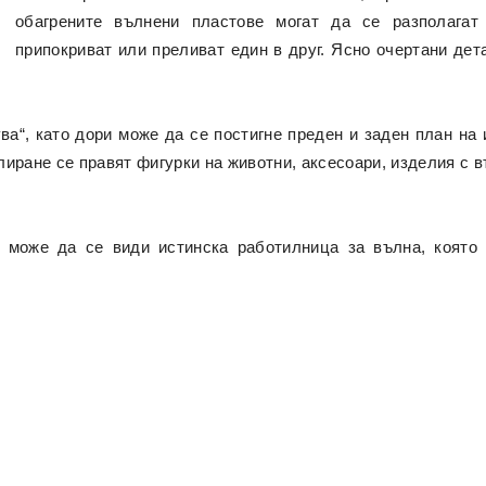
обагрените вълнени пластове могат да се разполагат
припокриват или преливат един в друг. Ясно очертани дет
ва“, като дори може да се постигне преден и заден план на 
иране се правят фигурки на животни, аксесоари, изделия с в
 може да се види истинска работилница за вълна, която