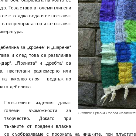
др. Това става в големи глинени
а се с хладка вода и се поставят
 в непрегоряла тор и се оставят
мпература.
дебелина за „кроене“ и „шарене“
пква и след това се развлачва
дар“. „Ярината“ и „дребта“ са
а, настилани равномерно или
т на няколко слоя – веднъж по
ната дебелина.
Плъстените изделия дават
големи възможности за
Снимка: Румена Попова Изготвил
творчество. Докато при
тъканите от предени влакна
се съобразяваме с посоката на нишките, при плъстит