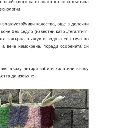
се свойството на вълната да се сплъстява
ехнологии.
 влагоустойчиви качества, още в далечни
коне без седло (известни като „тегалтия“,
ната задържа въздух и водата се стича по
 а вече намокрена, поради особената си
тавя върху четири забити кола или върху
ъстта да изсъхне.