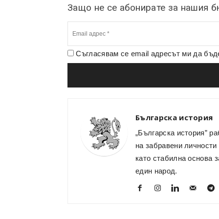
Защо не се абонирате за нашия 
Съгласявам се email адресът ми да бъ
Българска история
„Българска история” ра
на забравени личности 
като стабилна основа з
един народ.