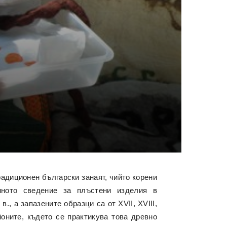
радиционен български занаят, чийто корени
нното сведение за плъстени изделия в
., а запазените образци са от XVІІ, XVІІІ,
оните, където се практикува това древно