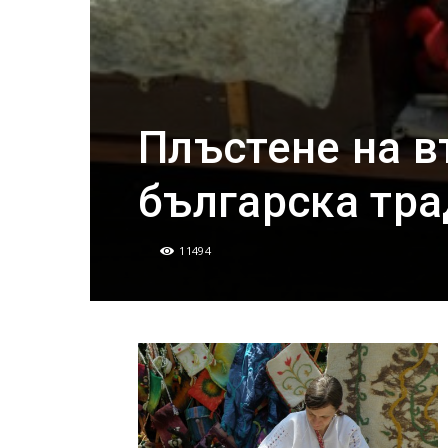
Плъстене на в
българска тр
11494