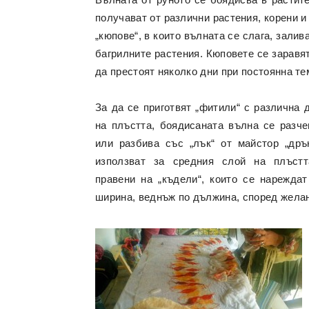
получават от различни растения, корени и 
„кюпове“, в които вълната се слага, залив
багрилните растения. Кюповете се заравят
да престоят няколко дни при постоянна те
За да се приготвят „фитили“ с различна 
на плъстта, боядисаната вълна се разче
или разбива със „лък“ от майстор „дрън
използват за средния слой на плъстт
правени на „къдели“, които се нарежда
ширина, веднъж по дължина, според жела