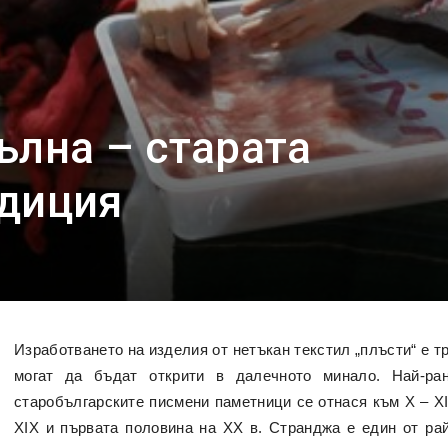
ълна – старата
адиция
Изработването на изделия от нетъкан текстил „плъсти“ е т
могат да бъдат открити в далечното минало. Най-ра
старобългарските писмени паметници се отнася към Х – ХІ в
XІX и първата половина на XX в. Странджа е един от рай