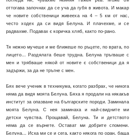
оттогава започнах да се уча да губя в живота. И макар
че новите собственици живееха на 4 – 5 км от нас,
често ходех да си видя Белуна. И плачехме, и се
радвахме. Подавах є коричка хляб, както по-рано.
Тя нежно мучеше и ме ближеше по ръцете, по врата, по
лицето… Раздялата беше трудна. Белуна тръгваше с
мен и трябваше някой от новите є собственици да я
задържи, за да не тръгне с мен.
Бях вече ученик в техникума, когато разбрах, че никога
няма да видя моята Белуна. Бяха я продали на някакъв
институт за опазване на българските породи. Заминала
моята Белуна. С нея заминаха и най-свидните ми
детски чувства. Прощавай, Белуна. Ти и детството
няма да се върнете. Остават ми добрите спомени.
Белуна… Иска ми се и сега, както някога по оран, баща