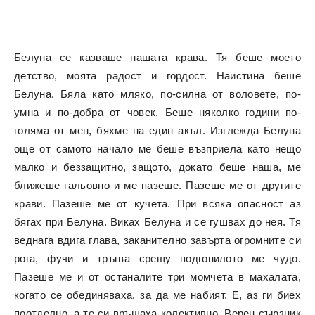
Белуна се казваше нашата крава. Тя беше моето
детство, моята радост и гордост. Наистина беше
Белуна. Бяла като мляко, по-силна от воловете, по-
умна и по-добра от човек. Беше няколко години по-
голяма от мен, бяхме на един акъл. Изглежда Белуна
още от самото начало ме беше възприела като нещо
малко и беззащитно, защото, докато беше наша, ме
ближеше гальовно и ме пазеше. Пазеше ме от другите
крави. Пазеше ме от кучета. При всяка опасност аз
бягах при Белуна. Виках Белуна и се гушвах до нея. Тя
веднага вдига глава, заканително завърта огромните си
рога, фучи и тръгва срещу подгонилото ме чудо.
Пазеше ме и от останалите три момчета в махалата,
когато се обединяваха, за да ме набият. Е, аз ги биех
поотделно, а те си връщаха колективно. Верен съюзник