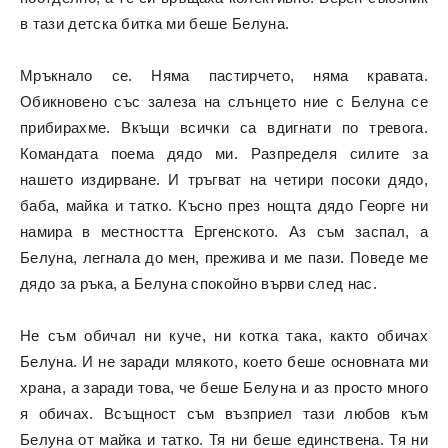
в тази детска битка ми беше Белуна.
Мръкнало се. Няма пастирчето, няма кравата.
Обикновено със залеза на слънцето ние с Белуна се
прибирахме. Вкъщи всички са вдигнати по тревога.
Командата поема дядо ми. Разпределя силите за
нашето издирване. И тръгват на четири посоки дядо,
баба, майка и татко. Късно през нощта дядо Георге ни
намира в местността Ергенското. Аз съм заспал, а
Белуна, легнала до мен, прежива и ме пази. Поведе ме
дядо за ръка, а Белуна спокойно върви след нас.
Не съм обичал ни куче, ни котка така, както обичах
Белуна. И не заради млякото, което беше основната ми
храна, а заради това, че беше Белуна и аз просто много
я обичах. Всъщност съм възприел тази любов към
Белуна от майка и татко. Тя ни беше единствена. Тя ни