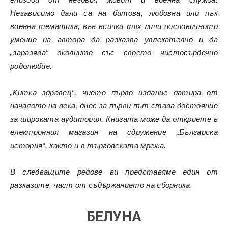
Независимо дали са на битова, любовна или пък
военна тематика, във всички тях личи пословичното
умение на автора да разказва увлекателно и да
„заразява“ околните със своето чистосърдечно
родолюбие.
„Китка здравец“, чието първо издание датира от
началото на века, днес за първи път става достояние
за широката аудитория. Книгата може да откриете в
електронния магазин на
сдружение „Българска
история“,
както и в търговската мрежа.
В следващите редове ви представяме един от
разказите, част от съдържанието на сборника.
БЕЛУНА