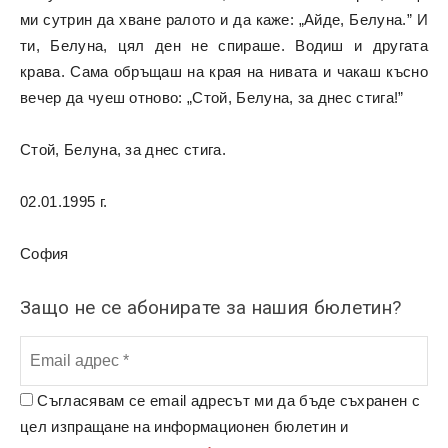
ми сутрин да хване ралото и да каже: „Айде, Белуна.” И
ти, Белуна, цял ден не спираше. Водиш и другата
крава. Сама обръщаш на края на нивата и чакаш късно
вечер да чуеш отново: „Стой, Белуна, за днес стига!”
Стой, Белуна, за днес стига.
02.01.1995 г.
София
Защо не се абонирате за нашия бюлетин?
Съгласявам се email адресът ми да бъде съхранен с
цел изпращане на информационен бюлетин и