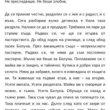
Не преследваше. Не беше злобна.
Да си призная честно, разделих се с нея и с радост, и с
мъка. Сега разбирам колко детинска е била тази
раздяла. Наложи се да я продадат. Трябваха ни пари да
строим къща. Радвах се, че ще се отърва от
пастирството. До обяд ходех на училище, а след обяд
пазех Белуна. През ваканцията също – непрекъснато
пастирче. Радвах се, че няма да съм постоянно
пастирче. Мъчно ми беше за Белуна. Поплакахме си с
майка ми и заедно, и тайничко. Купиха я добри хора от
селото. Няма да забравя, когато я извеждаха от къщата
ни. Тя живееше на първия етаж, а ние – на втория.
Усети милата. Усети раздялата. Майка ми є говореше и
нежно, и тъжно. Усети Белуна. Обръща се назад и
тъжно реве. Така съм чувал да плаче за теленцето си.
Така плачеше и за нас. Дълго след като се закри от
погледа ни, чувахме нейния тъжен рев. Може би