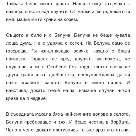
Тайната беше много проста. Нашите овце стърчаха с
няколко пръста над другите. От малки агънца, докато ги
има, майка ми ги храни на корем.
Същото е било и с Белуна. Белуна не беше чувала
лоша дума. Не е удряна с остен. На Белуна само се
говореше. Тя изпълняваше всичко, казано с блага
приказка. Гордеех се пред другите пастирчета, че
слушаше и мен. Особено бях горд, когато срещаше
други крави и аз, дребосъкът, предупреждавах да си
пазят кравите, защото Белуна е много силна. И
наистина, докато беше наша, нямаше случай някоя
крава да я надвие.
В съседната махала бяха най-силните волове в селото.
Белуна преборваше и тях. И беше честна в борбата.
Чело в чело, докато противникът огъне врат и отстъпи.