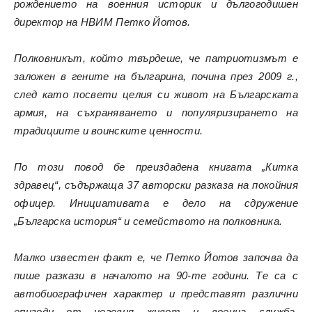
рождението на военния историк и дългогодишен
директор на НВИМ Петко Йотов.
Полковникът, който твърдеше, че патриотизмът е
заложен в гените на българина, почина през 2009 г.,
след като посвети целия си живот на Българската
армия, на съхраняването и популяризирането на
традициите и воинските ценности.
По този повод бе преиздадена книгата „Китка
здравец“, съдържаща 37 авторски разказа на покойния
офицер. Инициативата е дело на сдружение
„Българска история“ и семейството на полковника.
Малко известен факт е, че Петко Йотов започва да
пише разкази в началото на 90-те години. Те са с
автобиографичен характер и представят различни
епизоди от неговия живот и военна служба.