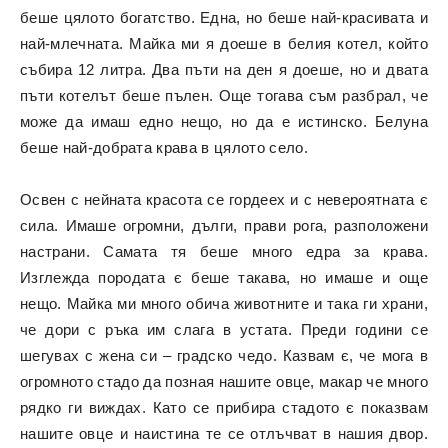
беше цялото богатство. Една, но беше най-красивата и
най-млечната. Майка ми я доеше в белия котел, който
събира 12 литра. Два пъти на ден я доеше, но и двата
пъти котелът беше пълен. Още тогава съм разбрал, че
може да имаш едно нещо, но да е истинско. Белуна
беше най-добрата крава в цялото село.
Освен с нейната красота се гордеех и с невероятната є
сила. Имаше огромни, дълги, прави рога, разположени
настрани. Самата тя беше много едра за крава.
Изглежда породата є беше такава, но имаше и още
нещо. Майка ми много обича животните и така ги храни,
че дори с ръка им слага в устата. Преди години се
шегувах с жена си – градско чедо. Казвам є, че мога в
огромното стадо да позная нашите овце, макар че много
рядко ги виждах. Като се прибира стадото є показвам
нашите овце и наистина те се отлъчват в нашия двор.