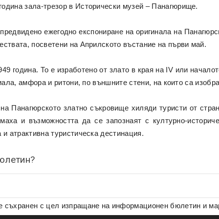
година зала-трезор в Исторически музей – Панагюрище.
е предвидено ежегодно експониране на оригинала на Панагюрс
ествата, посветени на Априлското въстание на първи май.
 година. То е изработено от злато в края на IV или началото на
иала, амфора и ритони, по външните стени, на които са изобра
 на Панагюрското златно съкровище хиляди туристи от стран
маха и възможността да се запознаят с културно-историч
 и атрактивна туристическа дестинация.
бюлетин?
де съхранен с цел изпращане на информационен бюлетин и м