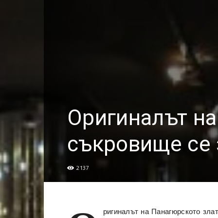
Оригиналът на
съкровище се 
2137
ригиналът на Панагюрското злат