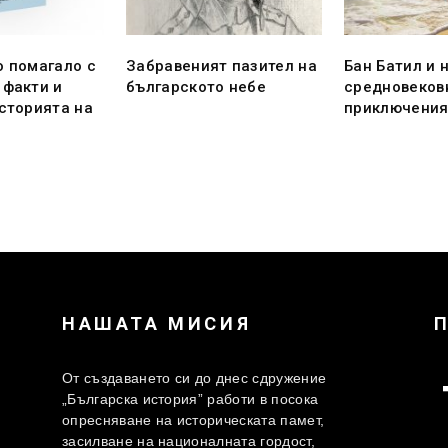
о помагало с
Забравеният пазител на
Бан Батил и 
 факти и
българското небе
средновеков
историята на
приключени
НАШАТА МИСИЯ
От създаването си до днес сдружение
„Българска история” работи в посока
опресняване на историческата памет,
засилване на националната гордост,