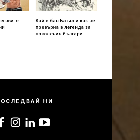
неговите
Кой е бан Батил и как се
ни
превърна в легенда за
я
поколения българи
ПОСЛЕДВАЙ НИ