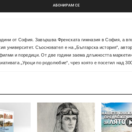
одини от София. Завършва Френската гимназия в София, а вп
я университет. Съосновател е на „Българска история“, автор 
филми и поредици. От две години заема длъжността маркетин
циативата „Уроци по родолюбие“, чрез която е посетил над 30