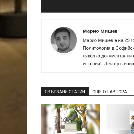
Марио Мишев
Марио Мишев е на 29 г
Политология в Софийски
няколко документални 
история“. Лектор в ини
СВЪРЗАНИ СТАТИИ
ОЩЕ ОТ АВТОРА