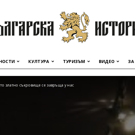
НОСТИ
КУЛТУРА
ТУРИЗЪМ
ВИДЕО
ЗА
Българска
то златно съкровище се завръща у нас
история