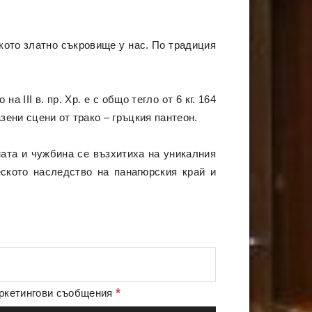
кото златно съкровище у нас. По традиция
 III в. пр. Хр. е с общо тегло от 6 кг. 164
зени сцени от трако – гръцкия пантеон.
ата и чужбина се възхитиха на уникалния
еското наследство на панагюрския край и
*
аркетингови съобщения