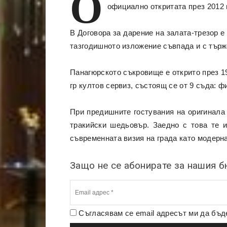
О
официално откритата през 2012 
В Договора за дарение на залата-трезор 
тазгодишното изложение съвпада и с търж
Панагюрското съкровище е открито през 1949
гр култов сервиз, състоящ се от 9 съда: ф
При предишните гостувания на оригинала
тракийски шедьовър. Заедно с това те и
съвременната визия на града като модерна
Защо не се абонирате за нашия 
Съгласявам се email адресът ми да бъ