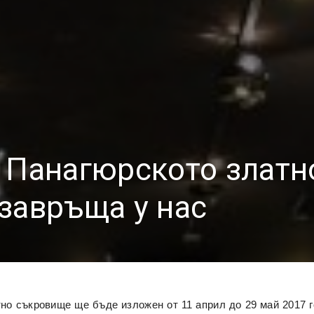
 Панагюрското златн
завръща у нас
но съкровище ще бъде изложен от 11 април до 29 май 2017 г