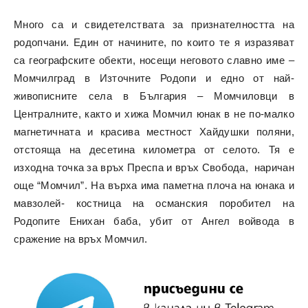
Много са и свидетелствата за признателността на
родопчани. Един от начините, по които те я изразяват
са географските обекти, носещи неговото славно име –
Момчилград в Източните Родопи и едно от най-
живописните села в България – Момчиловци в
Централните, както и хижа Момчил юнак в не по-малко
магнетичната и красива местност Хайдушки поляни,
отстояща на десетина километра от селото. Тя е
изходна точка за връх Преспа и връх Свобода, наричан
още “Момчил”. На върха има паметна плоча на юнака и
мавзолей- костница на османския поробител на
Родопите Енихан баба, убит от Ангел войвода
в
сражение на връх Момчил.