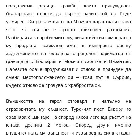
предприема редица кражби, които принуждават
българските власти да търсят начин той да бъде
усмирен. Скоро влиянието на Момчил нараства и става
ясно, че той не е просто обикновен разбойник.
Разбирайки за проблемите му, византийският император
му предлага поземлен имот в империята срещу
задължението да охранява определен периметър от
границата с България и Момчил избягва в Византия.
Набезите обаче продължават и отново е принуден да
смени местоположението си – този път в Сърбия,
където отново се прочува с храбростта си.
Външността на героя отговаря и напълно на
страховитата му същност. Турският поет Енвери го
сравнява с „минаре“, а според някои легенди ръстът на
юнака достига 2 метра. Според други именно
внушителната му външност и извънредна сила стават