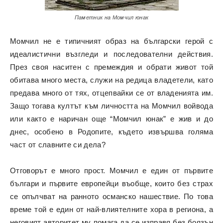
Паметник на Момчил юнак
Момчил не е типичният образ на български герой с
идеалистични възгледи и последователни действия.
През своя наситен с премеждия и обрати живот той
обитава много места, служи на редица владетели, като
предава много от тях, отцепвайки се от владенията им.
Защо тогава култът към личността на Момчил войвода
или както е наричан още “Момчил юнак” е жив и до
днес, особено в Родопите, където извършва голяма
част от славните си дела?
Отговорът е много прост. Момчил е един от първите
българи и първите европейци въобще, които без страх
се опълчват на ранното османско нашествие. По това
време той е един от най-влиятелните хора в региона, а
неговият авторитет му помага да се изправя без боязън