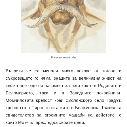
Вълчан войвода
Въпреки че са минали много векове от тогава и
съкровището го няма, знаците за величавия живот на
юнака все още ни напомнят за него както в Родопите и
Беломорието, така и в Западните покрайнини.
Момчиловата крепост край смолянското село Градът,
крепостта в Пирот и останките в Беломорска Тракия са
свидетелство за огромните мащаби на действие, с
които Момчил преследва своите цели.