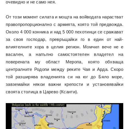
очевидно и не само нея.
От този момент силата и мощта на войводата нарастват
правопропорционално с армията, която той предвожда.
Около 4 000 конника и над 5 000 пехотинци се сражават
за своя господар, превръщайки го в един от най-
влиятелните хора в целия регион. Момчил вече не е
васален, а напълно самостоятелен владетел на
поверената му област Меропа, която обхваща
централните Родопи между реките Чая и Арда. Скоро
той разширява владенията си на юг до Бяло море,
завземайки някои важни крепости и установявайки
своята столица в Царево (Ксанти).