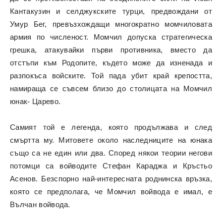
Кантакузин и селджукските турци, предвождани от
Умур Бег, превъзхождащи многократно момчиловата
армия по численост. Момчил допуска стратегическа
грешка, атакувайки първи противника, вместо да
отстъпи към Родопите, където може да изненада и
разпокъса войските. Той пада убит край крепостта,
намираща се съвсем близо до столицата на Момчил
юнак- Царево.
Самият той е легенда, която продължава и след
смъртта му. Митовете около наследниците на юнака
също са не един или два. Според някои теории негови
потомци са войводите Стефан Караджа и Кръстьо
Асенов. Безспорно най-интересната роднинска връзка,
която се предполага, че Момчил войвода е имал, е
Вълчан войвода.