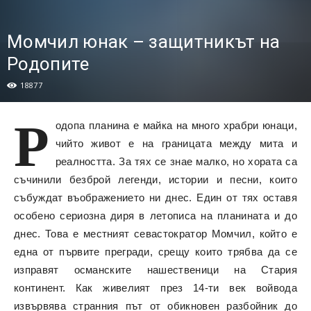
Момчил юнак – защитникът на
Родопите
18877
Р
одопа планина е майка на много храбри юнаци,
чийто живот е на границата между мита и
реалността. За тях се знае малко, но хората са
съчинили безброй легенди, истории и песни, които
събуждат въображението ни днес. Един от тях оставя
особено сериозна диря в летописа на планината и до
днес. Това е местният севастократор Момчил, който е
една от първите прегради, срещу които трябва да се
изправят османските нашественици на Стария
континент. Как живелият през 14-ти век войвода
извървява странния път от обикновен разбойник до