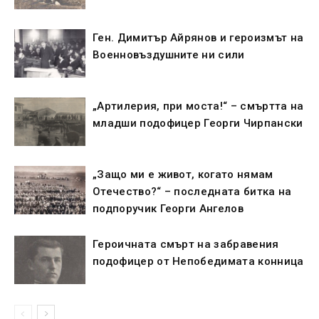
Ген. Димитър Айрянов и героизмът на
Военновъздушните ни сили
„Артилерия, при моста!“ – смъртта на
младши подофицер Георги Чирпански
„Защо ми е живот, когато нямам
Отечество?“ – последната битка на
подпоручик Георги Ангелов
Героичната смърт на забравения
подофицер от Непобедимата конница