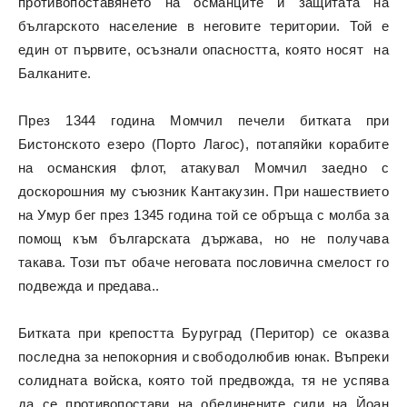
противопоставянето на османците и защитата на
българското население в неговите територии. Той е
един от първите, осъзнали опасността, която носят на
Балканите.
През 1344 година Момчил печели битката при
Бистонското езеро (Порто Лагос), потапяйки корабите
на османския флот, атакувал Момчил заедно с
доскорошния му съюзник Кантакузин. При нашествието
на Умур бег през 1345 година той се обръща с молба за
помощ към българската държава, но не получава
такава. Този път обаче неговата пословична смелост го
подвежда и предава..
Битката при крепостта Буруград (Перитор) се оказва
последна за непокорния и свободолюбив юнак. Въпреки
солидната войска, която той предвожда, тя не успява
да се противопостави на обединените сили на Йоан