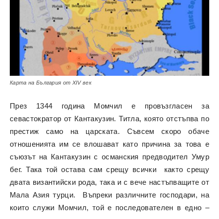
Карта на България от XIV век
През 1344 година Момчил е провъзгласен за
севастократор от Кантакузин. Титла, която отстъпва по
престиж само на царската. Съвсем скоро обаче
отношенията им се влошават като причина за това е
съюзът на Кантакузин с османския предводител Умур
бег. Така той остава сам срещу всички както срещу
двата византийски рода, така и с вече настъпващите от
Мала Азия турци. Въпреки различните господари, на
които служи Момчил, той е последователен в едно –