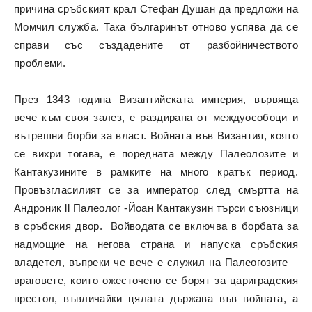
причина сръбският крал Стефан Душан да предложи на
Момчил служба. Така българинът отново успява да се
справи със създадените от разбойничеството
проблеми.
През 1343 година Византийската империя, вървяща
вече към своя залез, е раздирана от междуособоци и
вътрешни борби за власт. Войната във Византия, която
се вихри тогава, е поредната между Палеолозите и
Кантакузините в рамките на много кратък период.
Провъзгласилият се за император след смъртта на
Андроник ll Палеолог -Йоан Кантакузин търси съюзници
в сръбския двор. Войводата се включва в борбата за
надмощие на негова страна и напуска сръбския
владетел, въпреки че вече е служил на Палеогозите –
враговете, които ожесточено се борят за цариградския
престол, въвличайки цялата държава във войната, а