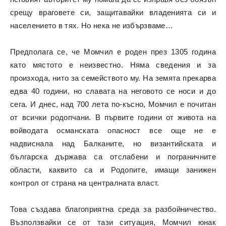
срещу враговете си, защитавайки владенията си и
населението в тях. Но нека не избързваме…
Предполага се, че Момчил е роден през 1305 година
като мястото е неизвестно. Няма сведения и за
произхода, нито за семейството му. На земята прекарва
едва 40 години, но славата на неговото се носи и до
сега. И днес, над 700 лета по-късно, Момчил е почитан
от всички родопчани. В първите години от живота на
войводата османската опасност все още не е
надвиснала над Балканите, но византийската и
българска държава са отслабени и пограничните
области, каквито са и Родопите, имащи занижен
контрол от страна на централната власт.
Това създава благоприятна среда за разбойничество.
Възползвайки се от тази ситуация, Момчил юнак