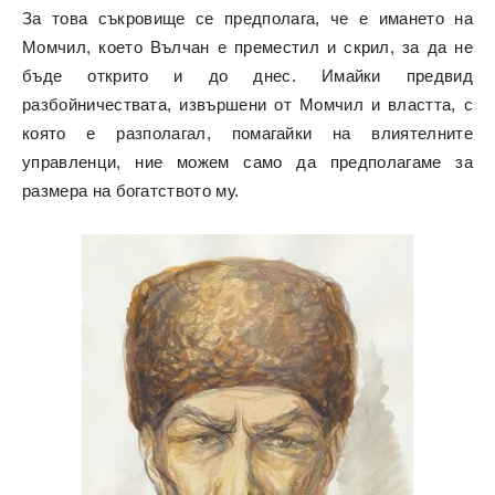
За това съкровище се предполага, че е имането на
Момчил, което Вълчан е преместил и скрил, за да не
бъде открито и до днес. Имайки предвид
разбойничествата, извършени от Момчил и властта, с
която е разполагал, помагайки на влиятелните
управленци, ние можем само да предполагаме за
размера на богатството му.