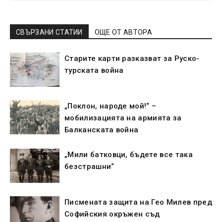
СВЪРЗАНИ СТАТИИ
ОЩЕ ОТ АВТОРА
Старите карти разказват за Руско-
турската война
„Поклон, народе мой!“ –
мобилизацията на армията за
Балканската война
„Мили батковци, бъдете все така
безстрашни“
Писмената защита на Гео Милев пред
Софийския окръжен съд