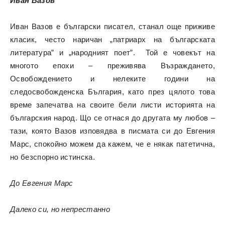
Иван Вазов
Иван Вазов е български писател, станал още приживе
класик, често наричан „патриарх на българската
литература” и „народният поет”. Той е човекът на
многото епохи – преживява Възраждането,
Освобождението и нелеките години на
следосвобожденска България, като през цялото това
време запечатва на своите бели листи историята на
българския народ. Що се отнася до другата му любов –
тази, която Вазов изповядва в писмата си до Евгения
Марс, спокойно можем да кажем, че е някак патетична,
но безспорно истинска.
До Евгения Марс
Далеко си, но непрестанно