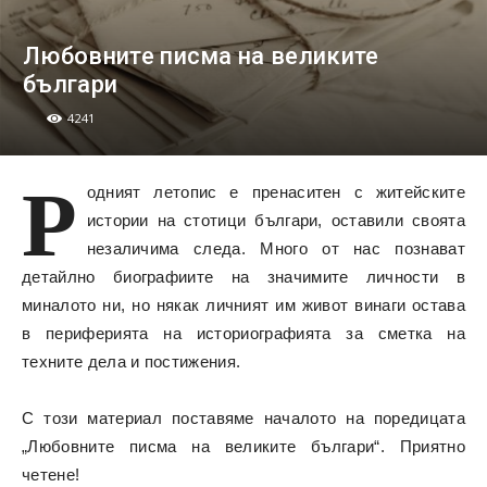
Любовните писма на великите
българи
4241
Р
одният летопис е пренаситен с житейските
истории на стотици българи, оставили своята
незаличима следа. Много от нас познават
детайлно биографиите на значимите личности в
миналото ни, но някак личният им живот винаги остава
в периферията на историографията за сметка на
техните дела и постижения.
С този материал поставяме началото на поредицата
„Любовните писма на великите българи“. Приятно
четене!