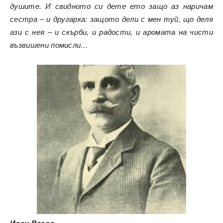
душите. И свидното си дете ето защо аз наричам
сестра – и другарка: защото дели с мен туй, що деля
ази с нея – и скърби, и радости, и аромата на чисти
възвишени помисли…