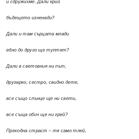
и сдружихме. Дали крий
бъдещето изненади?
Дали и там сърцата млади
едно до друго ще туптят?
Дали в световния ни път,
другарко, сестро, свидно дете,
все също слънце ще ни свети,
все съща обич ще ни грей?
Преходна страст – тя само тлей,