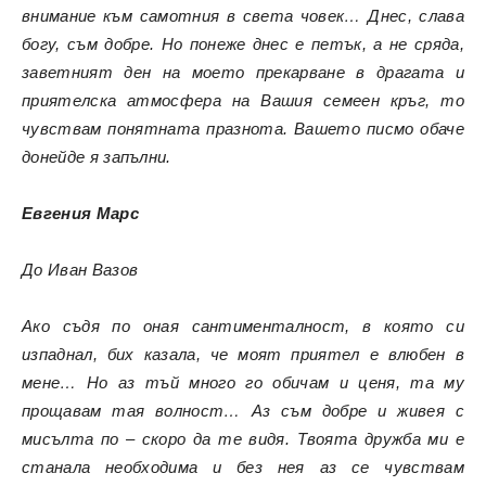
внимание към самотния в света човек… Днес, слава
богу, съм добре. Но понеже днес е петък, а не сряда,
заветният ден на моето прекарване в драгата и
приятелска атмосфера на Вашия семеен кръг, то
чувствам понятната празнота. Вашето писмо обаче
донейде я запълни.
Евгения Марс
До Иван Вазов
Ако съдя по оная сантименталност, в която си
изпаднал, бих казала, че моят приятел е влюбен в
мене… Но аз тъй много го обичам и ценя, та му
прощавам тая волност… Аз съм добре и живея с
мисълта по – скоро да те видя. Твоята дружба ми е
станала необходима и без нея аз се чувствам