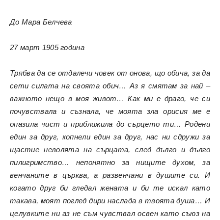
До Мара Белчева
27 март 1905 година
Трябва да се отдалечи човек от онова, що обича, за да
сети силата на своята обич… Аз я смятам за най –
важното нещо в моя живот… Как ми е драго, че си
почувствала и съзнала, че моята зла орисия ме е
опазила чист и приближила до сърцето ти… Родени
един за друг, копнели един за друг, нас ни сдружи за
щастие неволята на сърцата, след дълго и дълго
пилигримство… непонятно за нищите духом, за
венчаните в църква, а развенчани в душите си. И
когато друг би гледал жената и би те искал като
такава, моят поглед дири наслада в твоята душа… И
целувките ни аз не съм чувствал освен като съюз на