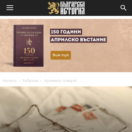
Начало
Рубрики
Архивите говорят