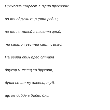
Преходна страст в души преходни:
но тя сдружи сърцата родни,
не тя не живей в нашата гръд,
на святи чувства свят съсъд!
На ведра обич пред олтаря
другар милеещ за другаря,
душа не ще му засени, туй,
що не дойде в бъдни дни!