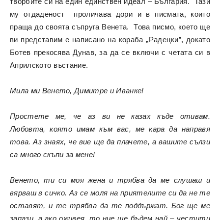
творбите си на един единствен идеал – България. Тази
му отдаденост проличава дори и в писмата, които
праща до своята съпруга Венета. Това писмо, което ще
ви представим е написано на кораба „Радецки”, докато
Ботев прекосява Дунав, за да се включи с четата си в
Априлското въстание.
Мила ми Венето, Димитре и Иванке!
Простете ме, че аз ви не казах къде отивам.
Любовта, която имам към вас, ме кара да направя
това. Аз знаях, че вие ще да плачете, а вашите сълзи
са много скъпи за мене!
Венето, ти си моя жена и трябва да ме слушаш и
вярваш в сичко. Аз се моля на приятелите си да не те
оставят, и те трябва да те поддържат. Бог ще ме
запази, а ако оживея, то ние ще бъдем най – честити