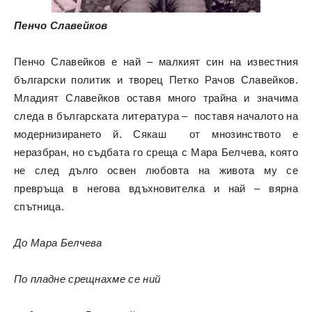
Пенчо Славейков
Пенчо Славейков е най – малкият син на известния
български политик и творец Петко Рачов Славейков.
Младият Славейков оставя много трайна и значима
следа в българската литература – поставя началото на
модернизирането й. Сякаш от мнозинството е
неразбран, но съдбата го среща с Мара Белчева, която
не след дълго освен любовта на живота му се
превръща в негова вдъхновителка и най – вярна
спътница.
До Мара Белчева
По пладне срещнахме се ний