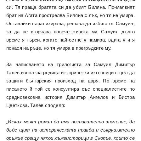
си. Тя праща братята си да убият Биляна. По-малкият
брат на Агата прострелва Биляна с лък, но тя не умира.
Оставайки парализирана, решава да избяга от Самуил,
за да не вгорчава повече живота му. Самуил дълго
време я търси, когато най-сетне я намира, вдига я и я
понася на ръце, но тя умира в прегръдките му.
За написването на трилогията за Самуил Димитър
Талев използва редица исторически източници с цел да
защити българския произход на царя. По време на
писането й той се консултира със специалистите по
средновековна история Димитър Ангелов и Бистра
Цветкова. Талев споделя:
„Исках моят роман да има познавателно значение, да
бъде щит на историческата правда и съкрушително
оръжие срещу някои лъжеисторици в Скопие, които се