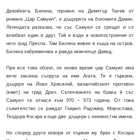
Девойката, Биляна, героиня на Димитър Талев от
романа „Цар Самуил”, е дъщерята на богомила Дамян.
Легендата разказва, че със Самуил се срещат и се
влюбват един в друг. Той я води в новопостроения от
него град Преспа. Там Биляна живее в къща на остров.
Биляна забременява и ражда момченце Давид.
При все това обаче, по онова време цар Самуил има
вече законна съпруга на име Агата. Тя е гъркиня,
дъщеря на Йоан Хрисилий, византийският протевон
(кмет) на град Драч. Сключването на брака й със
Самуил се отнася към 970 – 973 година. От това
съжителство се раждат Гаврил Радомир, Мирослава,
Теодора-Косара и още две дъщери с неизвестни имена.
Но според други извори от първия му брак с Косара