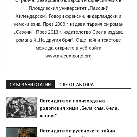
Стрелча. Завършва български и френски език в
Пловдивския университет „Паисиий
Хилендарски”. Говори френски, нидерландски и
немски език. През 2009 г. издава първия си роман
„Сезони”. През 2013 г. издателство Сиела издава
романа й „На другия бряг”. Още нейни текстове
може да откриете в уеб сайта
www.mecumporto.org
СВЪРЗАНИ СТАТИИ
ОЩЕ ОТ АВТОРА
Легендата за произхода на
родопския химн „Бела съм, бела,
юначе”
Легендата за русенските тайни