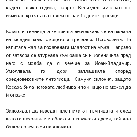
където всяка година, навръх Великден императорът
измивал краката на седем от най-бедните просяци.
Когато в тъмницата княгинята неочаквано се натъкнала
на младия мъж, сърцето й трепнало. Поговорили. Тя
изпитала жал за похабената младост на мъжа. Направо
от затвора се втурнала към баща си и коленичила пред
него с молба да я венчае за Йоан-Владимир.
Умолявала го, дори заплашвала според
средновековните летописци. Самуил склонил, защото
Косара била неговата любимка и той нищо не можел да
й откаже.
Заповядал да изведат пленника от тъмницата и след
като го нахранили и облекли в княжески дрехи, той дал
благословията си на двамата.