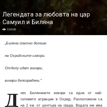
Легендата за любовта на цар
Самуил и Биляна
124569
„Биляна платно белеше
на Охридските извори.
Отдолу идат винари,
винари белоградяни.”
Д
нес Билянините извори са една от най-
големите атракции в Охрид. Разположени са
на 2 км. от центъра на града. Водата им има