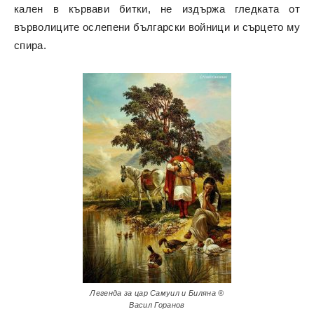
кален в кървави битки, не издържа гледката от
върволиците ослепени български войници и сърцето му
спира.
Легенда за цар Самуил и Биляна ®
Васил Горанов