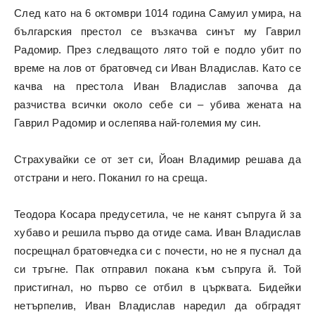
След като на 6 октомври 1014 година Самуил умира, на
българския престол се възкачва синът му Гаврил
Радомир. През следващото лято той е подло убит по
време на лов от братовчед си Иван Владислав. Като се
качва на престола Иван Владислав започва да
разчиства всички около себе си – убива жената на
Гаврил Радомир и ослепява най-големия му син.
Страхувайки се от зет си, Йоан Владимир решава да
отстрани и него. Поканил го на среща.
Теодора Косара предусетила, че не канят съпруга й за
хубаво и решила първо да отиде сама. Иван Владислав
посрещнал братовчедка си с почести, но не я пуснал да
си тръгне. Пак отправил покана към съпруга й. Той
пристигнал, но първо се отбил в църквата. Бидейки
нетърпелив, Иван Владислав наредил да обградят