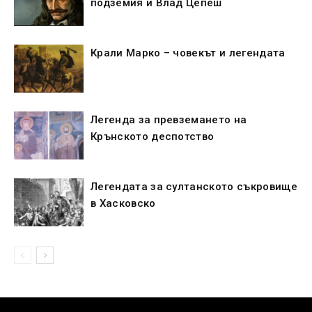
подземия и Влад Цепеш
Крали Марко – човекът и легендата
Легенда за превземането на
Крънското деспотство
Легендата за султанското съкровище
в Хасковско