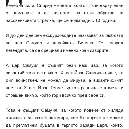
лечебна сила. Според мълвата, който стъпи върху един
от камъните и се завърти три пъти обратно на
часовниковата стрелка, ще се подмлади с 10 години.
И до ден днешен екскурзоводите разказват за любовта
на цар Самуил и девойката Биляна. Те, според
легендата, са се срещнали именно край изворите.
А цар Самуил е същият онзи наш цар, за когото
византийският историк от XI век Йоан Скилица пише, че
бил войнствен, не можел да мирува, а византийският
поет от X век Йоан Геометър го сравнява с комета и
страшен вихър, който гори всичко пред себе си.
Това е същият Самуил, за когото повече от хиляда
години след онзи 6 октомври, ние българите не можем
да преглътнем буцата в гърлото заради царя, който,