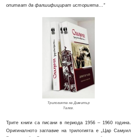
опитват да фалшифицират историята…”
Трилогията на Димитър
Талев.
Трите книги са писани в периода 1956 – 1960 година.
Оригиналното заглавие на трилогията е „Цар Самуил