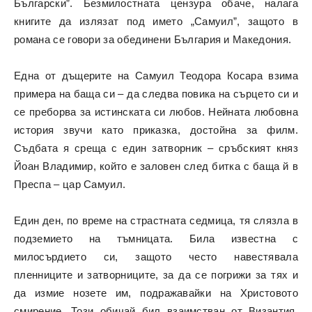
Български”. Безмилостната цензура обаче, налага
книгите да излязат под името „Самуил”, защото в
романа се говори за обединени България и Македония.
Една от дъщерите на Самуил Теодора Косара взима
примера на баща си – да следва повика на сърцето си и
се преборва за истинската си любов. Нейната любовна
история звучи като приказка, достойна за филм.
Съдбата я среща с един затворник – сръбският княз
Йоан Владимир, който е заловен след битка с баща й в
Преспа – цар Самуил.
Един ден, по време на страстната седмица, тя слязла в
подземието на тъмницата. Била известна с
милосърдието си, защото често навестявала
пленниците и затворниците, за да се погрижи за тях и
да измие нозете им, подражавайки на Христовото
смирение. Този обичай бил взаимстван от Византия,