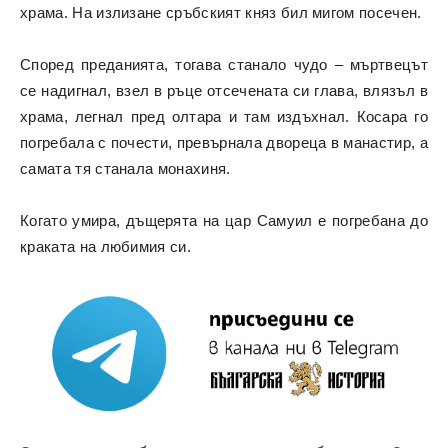
храма. На излизане сръбският княз бил мигом посечен.
Според преданията, тогава станало чудо – мъртвецът
се надигнал, взел в ръце отсечената си глава, влязъл в
храма, легнал пред олтара и там издъхнал. Косара го
погребала с почести, превърнала двореца в манастир, а
самата тя станала монахиня.
Когато умира, дъщерята на цар Самуил е погребана до
краката на любимия си.