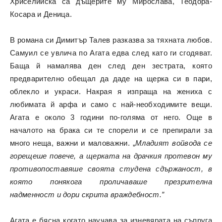
Хриселийска са дъщерите му Мирослава, Теодора-
Косара и Деница.
В романа си Димитър Талев разказва за тяхната любов.
Самуил се увлича по Агата едва след като ги сгодяват.
Баща й намалява ден след ден зестрата, която
предварително обещал да даде на щерка си в пари,
облекло и украси. Накрая я изпраща на жениха с
любимата й арфа и само с най-необходимите вещи.
Агата е около 3 години по-голяма от него. Още в
началото на брака си те спорели и се препирали за
много неща, важни и маловажни. „
Младият войвода се
горещеше повече, а щерката на драчкия протевон му
противопоставяше своята студена сдържаност, в
която понякога проличаваше презрителна
надменност и дори скрита враждебност.”
Агата е бясна когато научава за изневярата на съпруга