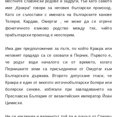
местните славянски родове и задруги, тъй като самото
име „Кракра“ говори за неговия български произход.
Като се съпостави с имената на българските канове
Телериг, Кардам, Омертаг , не може да се отрече
фонетичното езиково родство между тях, чийто
прабългарски произход е неоспорим.
Има две предположения за пътя, по който Кракра или
неговият прадядо са се озовали в Перник. Първото е,
че родът води началото си от времето, когато
Пернишките земи са присъединени от Омуртаг към
Българската държава. Второто допускане гласи, че
Кракра е един от многото източнобългарски боляри или
болярски синове, избягали при завладяването на
Преславска България от византийския император Йоан
Цимисхи.
Не се изключва и вариантът той да е дошъл от Средец