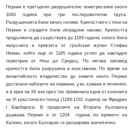
Перник е претърпял разрушително земетресение около
1063 година при три последователни труса.
Разрушенията били много големи. Крепостните стени на
Перник и сградите били изградени наново. Крепостта
продължила да съществува до 1189 година, когато била
напусната и превзета от сръбския жупан Стефан
Неман, който още от 1185 година успял да завладее
територии от Ниш до Средец. По негова заповед
крепостта била разрушена и изоставена. По време на
византийското владичество до земите около Перник
достигали набезите на нормани, узи, кумани и печенеги,
а в края на XII век през тях преминала една от колоните
на III кръстоносен поход (1189-1192 година) на Фридрих
I Барбароса. В пределите на Втората българска
държава Перник е от 1204 година по времето на
Калоян, когато България се разширява значително.