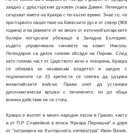
заедно с дръстърския духовен глава Дамян. Легендите
свързват името на Кракра с по-късно време. Знае се, че
при първото нашествие на Киевските руси от север (968
година) и на ромеите от юг много от източнобългарските
боляри потърсили убежище в Западна България,
където управлявали синовете на комит Никола.
Легендарни са двете големи обсади на Перник. След
като голяма част от Царството вече е покорена, Кракра
се обявява за независим владетел и заедно с
подчинените си 33 крепости се опитва да удържа
византийските войски. Прави опит да установи
дипломатически връзки с печенегите, но до общи
военни действия не се стига.
Кракра е възпят в много народни песни в Граово, както
и от П.Р. Славейков в епоса “Кркара Пернишки” и дори
от “патриарха на българската литература” Иван Вазов,