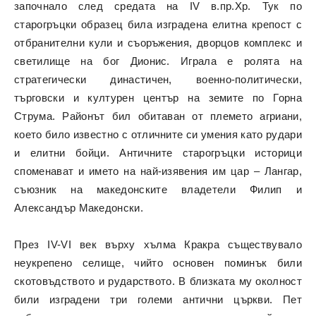
започнало след средата на ІV в.пр.Хр. Тук по
старогръцки образец била изградена елитна крепост с
отбранителни кули и съоръжения, дворцов комплекс и
светилище на бог Дионис. Играла е ролята на
стратегически династичен, военно-политически,
търговски и културен център на земите по Горна
Струма. Районът бил обитаван от племето агриани,
което било известно с отличните си умения като рудари
и елитни бойци. Античните старогръцки историци
споменават и името на най-изявения им цар – Лангар,
съюзник на македонските владетели Филип и
Александър Македонски.
През ІV-VІ век върху хълма Кракра съществувало
неукрепено селище, чийто основен поминък били
скотовъдството и рударството. В близката му околност
били изградени три големи антични църкви. Пет