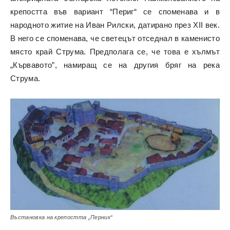
крепостта във вариант “Периг“ се споменава и в
народното житие на Иван Рилски, датирано през ХІІ век.
В него се споменава, че светецът отседнал в каменисто
място край Струма. Предполага се, че това е хълмът
„Кървавото”, намиращ се на другия бряг на река
Струма.
Въстановка на крепостта „Перник“