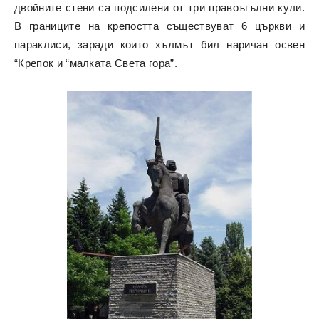
двойните стени са подсилени от три правоъгълни кули.
В границите на крепостта съществуват 6 църкви и
параклиси, заради които хълмът бил наричан освен
“Крепок и “малката Света гора”.