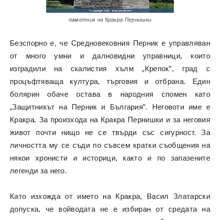
паметник на Кракра Пернишки
Безспорно е, че Средновековния Перник е управляван
от много умни и далновидни управници, които
изградили на скалистия хълм „Крепок”, град с
процъфтяваща култура, търговия и отбрана. Един
болярин обаче остава в народния спомен като
„Защитникът на Перник и България”. Неговоти име е
Кракра. За произхода на Кракра Пернишки и за неговия
живот почти нищо не се твърди със сигурност. За
личността му се съди по съвсем кратки съобщения на
някои хронисти и историци, както и по запазените
легенди за него.
Като изхожда от името на Кракра, Васил Златарски
допуска, че войводата не е избиран от средата на