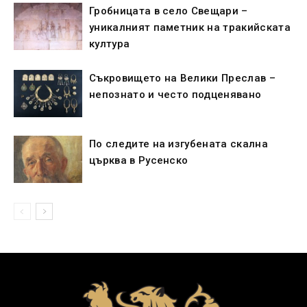
Гробницата в село Свещари –
уникалният паметник на тракийската
култура
Съкровището на Велики Преслав –
непознато и често подценявано
По следите на изгубената скална
църква в Русенско