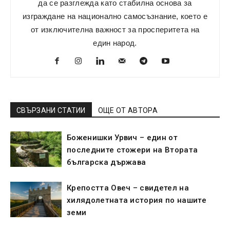
да се разглежда като стабилна основа за
изграждане на национално самосъзнание, което е
от изключителна важност за просперитета на
един народ.
СВЪРЗАНИ СТАТИИ
ОЩЕ ОТ АВТОРА
Боженишки Урвич – един от
последните стожери на Втората
българска държава
Крепостта Овеч – свидетел на
хилядолетната история по нашите
земи