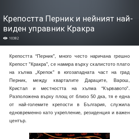
Крепостта Перник и нeйният най-
виден управник Кракра
10382
Крепостта “Перник”, много често наричана грешно
Крепост ”Кракра”, се намира върху скалистото плато
на хълма „Крепок” в югозападната част на град
Перник, между кварталите Дараците, Варош,
Кристал и местността на хълма “Кървавото”.
Разположена върху площ от близо 50 дка, тя е една
от най-големите крепости в България, служила
едновременно като укрепление, резиденция и важен
център.