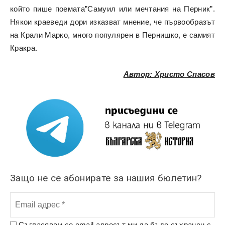
който пише поемата”Самуил или мечтания на Перник”.
Някои краеведи дори изказват мнение, че първообразът
на Крали Марко, много популярен в Пернишко, е самият
Кракра.
Автор: Христо Спасов
Защо не се абонирате за нашия бюлетин?
Съгласявам се email адресът ми да бъде съхранен с