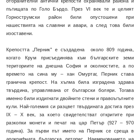
отбранителни антични крепости охранявали района и
пътищата по Голо Бърдо. През VІ век те и целият
Горнострумски район били опустошени при
нашествията на славяни и авари, а след това били
изоставени.
Крепостта „Перник” е създадена около 809 година,
когато Крум присъединява към българските земи
териториите на днешна София и околностите, а по
времето на сина му – хан Омуртаг, Перник става
гранична крепост. На хълма била изградена здрава
твърдина, управлявана от български боляри. Тогава
именно били издигнати двойните стени и правоъгълните
кули. Най-големия си разцвет твърдината достига през
IX – X век, за което свидетелстват откритите при
разкопки монети и печат на цар Петър (927 – 970
година). За първи път името на Перник се среща в
апокрифната българска летопис. Наименованието на