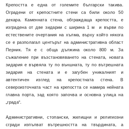
Крепостта е една от големите български такива.
Оградени от крепостните стени са били около 50
декара. Каменната стена, обграждаща крепостта, е
изградена от две зидарии с ширина 1 м и върви по
естествените очертания на хълма, върху който някога
се е разполагал центърът на административна област
Перник. Тя е с обща дължина около 800 м. За
съжаление при възстановяването на стената, новата
зидария е вървяла ту по външната, ту по вътрешната
зидария на стената и е загубен уникалният и
автентичен изглед на крепостната стена. В
североизточната част на крепостта се намира нейната
главна порта, зад която започва и основна улица на
„града“.
Административни, стопански, жилищни и религиозни
сгради изпълват вътрешността на твърдината, а