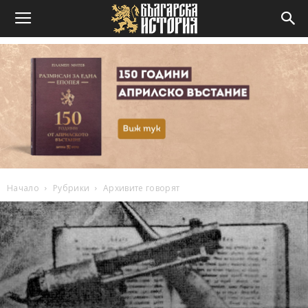
Начало
Рубрики
Архивите говорят