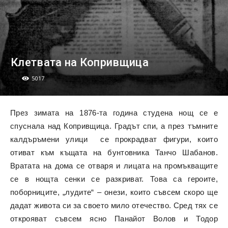
Клетвата на Копривщица
5017
През зимата на 1876-та година студена нощ се е
спуснала над Копривщица. Градът спи, а през тъмните
калдъръмени улици се прокрадват фигури, които
отиват към къщата на бунтовника Танчо Шабанов.
Вратата на дома се отваря и лицата на промъкващите
се в нощта сенки се разкриват. Това са героите,
поборниците, „лудите“ – онези, които съвсем скоро ще
дадат живота си за своето мило отечество. Сред тях се
открояват съвсем ясно Панайот Волов и Тодор