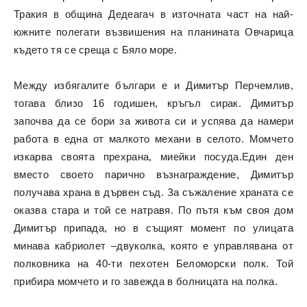
Тракия в община Дедеагач в източната част на най-
южните полегати възвишения на планината Овчарица
където тя се среща с Бяло море.
Между избягалите българи е и Димитър Перчемлив,
тогава близо 16 годишен, кръгъл сирак. Димитър
започва да се бори за живота си и успява да намери
работа в една от малкото механи в селото. Момчето
изкарва своята прехрана, миейки посуда.Един ден
вместо своето парично възнаграждение, Димитър
получава храна в дървен съд. За съжаление храната се
оказва стара и той се натравя. По пътя към своя дом
Димитър припада, но в същият момент по улицата
минава кабриолет –двуколка, която е управлявана от
полковника на 40-ти пехотен Беломорски полк. Той
прибира момчето и го завежда в болницата на полка.