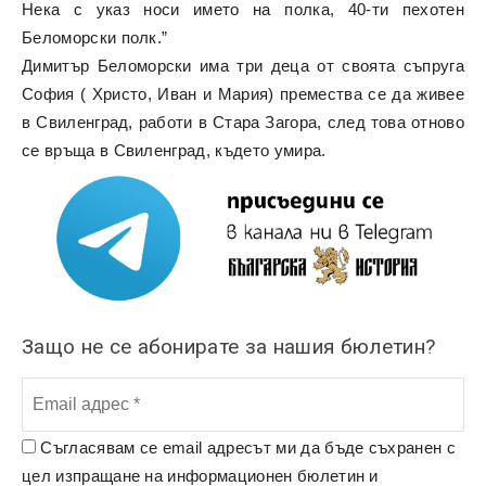
Нека с указ носи името на полка, 40-ти пехотен
Беломорски полк.”
Димитър Беломорски има три деца от своята съпруга
София ( Христо, Иван и Мария) премества се да живее
в Свиленград, работи в Стара Загора, след това отново
се връща в Свиленград, където умира.
Защо не се абонирате за нашия бюлетин?
Съгласявам се email адресът ми да бъде съхранен с
цел изпращане на информационен бюлетин и