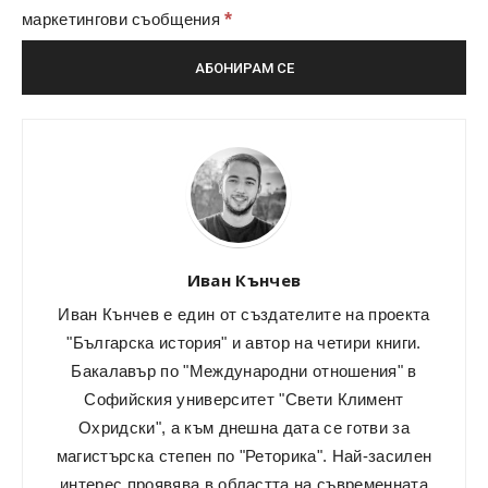
*
маркетингови съобщения
Иван Кънчев
Иван Кънчев е един от създателите на проекта
"Българска история" и автор на четири книги.
Бакалавър по "Международни отношения" в
Софийския университет "Свети Климент
Охридски", а към днешна дата се готви за
магистърска степен по "Реторика". Най-засилен
интерес проявява в областта на съвременната