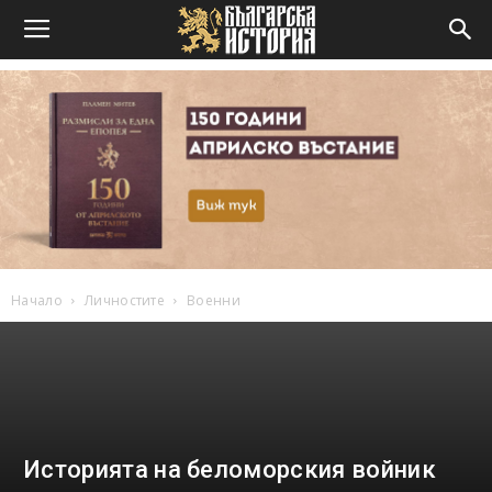
Начало
Личностите
Военни
Историята на беломорския войник