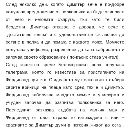
След няколко дни, когато Димитър вече е по-добре
получава предложение от полковника да бъде осиновен
от него и неговата съпруга, тъй като те били
бездетни. Димитър отказва с довода, че вече е
„достатъчно голям” и с удоволствие се съгласява да
остане в полка и да помага с каквото може. Момчето
получава униформа, разрешение да кара кабриолета и
започва своето образование ( по-късно става учител).
След известно време Беломорският полк получава
телеграма, която го известява за пристигането на
Фердинанд при тях. С идването му полковникът събира
своите войници на плаца като сред тях е и Димитър.
Фердинанд забелязва младото момче в униформа и
учуден започва да разпитва полковника за него.
Последният разказва съдбата на малкия мъж и
Фердинанд от своя страна го награждава с най –
красивите за Димитър думи в неговия живот до сега „