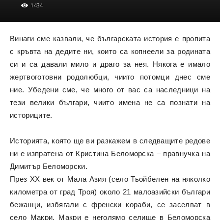
1434
Винаги сме казвали, че българската история е пропита
с кръвта на дедите ни, които са копнеели за родината
си и са давали мило и драго за нея. Някога е имало
жертвоготовни родолюбци, чиито потомци днес сме
ние. Убедени сме, че много от вас са наследници на
тези велики българи, чиито имена не са познати на
историците.
Историята, която ще ви разкажем в следващите редове
ни е изпратена от Кристина Беломорска – правнучка на
Димитър Беломорски.
През XX век от Мала Азия (село Тьойбелен на няколко
километра от град Троя) около 21 малоазийски българи
бежанци, избягали с френски кораби, се заселват в
село Макри. Макри е неголямо селище в Беломорска