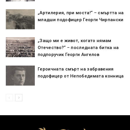
„Артилерия, при моста!“ – смъртта на
младши подофицер Георги Чирпански
„Защо ми е живот, когато нямам
Отечество?“ – последната битка на
подпоручик Георги Ангелов
Героичната смърт на забравения
подофицер от Непобедимата конница